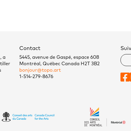
Contact
Sui
, a
5445, avenue de Gaspé, espace 608
iller
Montréal, Québec Canada H2T 3B2
s
bonjour@topo.art
1-514-279-8676