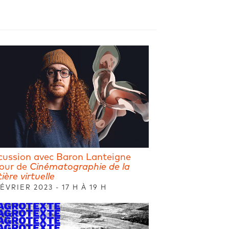
cussion avec Baron Lanteigne
our de
Cinématographie de la
ière virtuelle
FÉVRIER 2023 - 17 H À 19 H