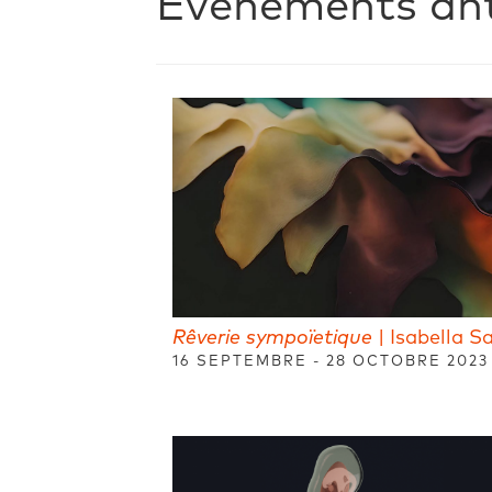
Événements ant
Rêverie sympoïetique
| Isabella S
16 SEPTEMBRE - 28 OCTOBRE 2023