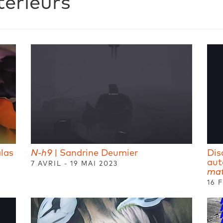
érieurs
alas
N-h9
| Sandrine Deumier
Dis
aut
7 AVRIL - 19 MAI 2023
mat
16 