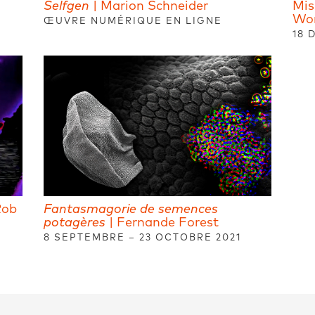
Selfgen
| Marion Schneider
Mis
Wor
ŒUVRE NUMÉRIQUE EN LIGNE
18 
Rob
Fantasmagorie de semences
potagères
| Fernande Forest
8 SEPTEMBRE – 23 OCTOBRE 2021