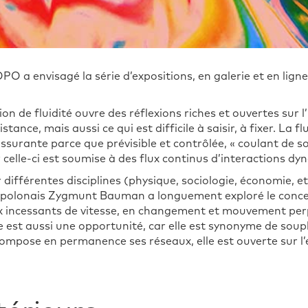
PO a envisagé la série d’expositions, en galerie et en ligne
notion de fluidité ouvre des réflexions riches et ouvertes s
stance, mais aussi ce qui est difficile à saisir, à fixer. La
rassurante parce que prévisible et contrôlée, « coulant de s
r celle-ci est soumise à des flux continus d’interactions d
r différentes disciplines (physique, sociologie, économie, e
polonais Zygmunt Bauman a longuement exploré le concept 
lux incessants de vitesse, en changement et mouvement perpé
e est aussi une opportunité, car elle est synonyme de soup
ompose en permanence ses réseaux, elle est ouverte sur l’