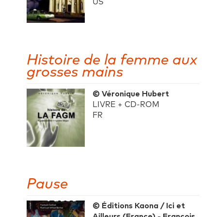
US
Histoire de la femme aux
grosses mains
© Véronique Hubert
LIVRE + CD-ROM
FR
Pause
© Éditions Kaona / Ici et
Ailleurs (France) - François