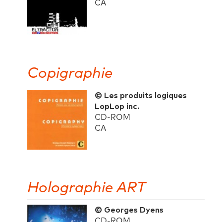
CA
Copigraphie
© Les produits logiques
LopLop inc.
CD-ROM
CA
Holographie ART
© Georges Dyens
CD-ROM