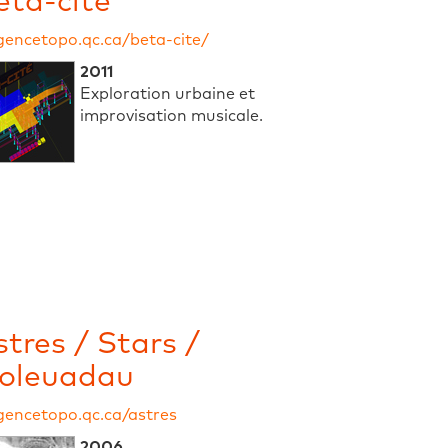
êta-cité
gencetopo.qc.ca/beta-cite/
2011
Exploration urbaine et
improvisation musicale.
stres / Stars /
oleuadau
gencetopo.qc.ca/astres
2006