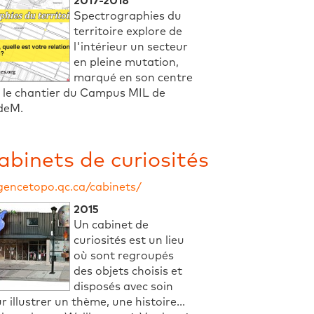
2017-2018
Spectrographies du
territoire explore de
l'intérieur un secteur
en pleine mutation,
marqué en son centre
 le chantier du Campus MIL de
deM.
abinets de curiosités
gencetopo.qc.ca/cabinets/
2015
Un cabinet de
curiosités est un lieu
où sont regroupés
des objets choisis et
disposés avec soin
r illustrer un thème, une histoire...