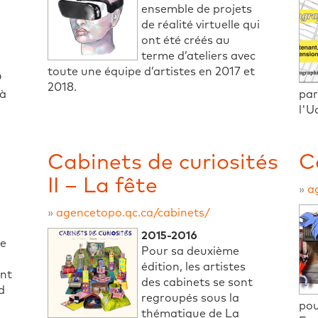
ensemble de projets
de réalité virtuelle qui
ont été créés au
terme d’ateliers avec
toute une équipe d’artistes en 2017 et
9
2018.
 à
par
l'U
Cabinets de curiosités
C
II – La fête
»
a
»
agencetopo.qc.ca/cabinets/
2015-2016
me
Pour sa deuxième
édition, les artistes
ent
des cabinets se sont
d
regroupés sous la
pou
thématique de La