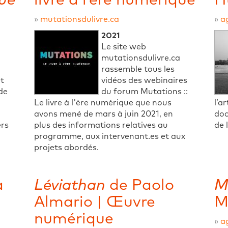
que
livre à l’ère numérique
H
»
mutationsdulivre.ca
»
a
2021
Le site web
mutationsdulivre.ca
rassemble tous les
et
vidéos des webinaires
 de
du forum Mutations ::
Le livre à l'ère numérique que nous
l’a
avons mené de mars à juin 2021, en
doc
ers
plus des informations relatives au
de 
programme, aux intervenant.es et aux
projets abordés.
a
Léviathan
de Paolo
M
Almario | Œuvre
M
numérique
»
a