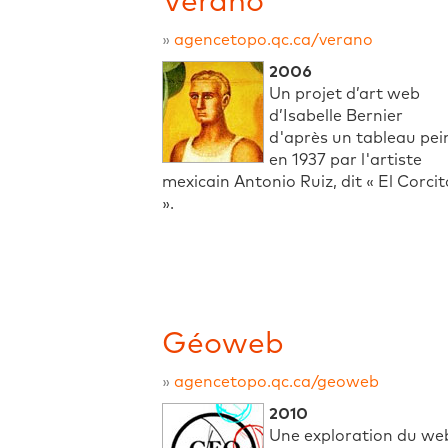
Verano
»
agencetopo.qc.ca/verano
2006
Un projet d’art web
d’Isabelle Bernier
d'après un tableau pei
en 1937 par l'artiste
mexicain Antonio Ruiz, dit « El Corcit
».
Géoweb
»
agencetopo.qc.ca/geoweb
2010
Une exploration du we