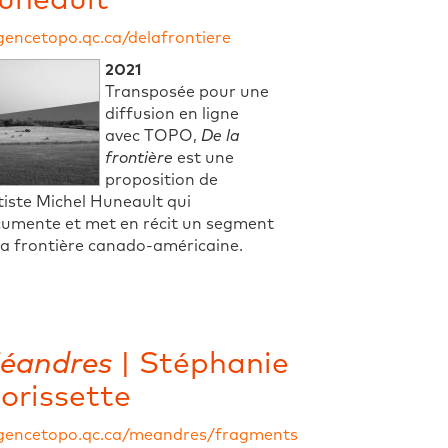
uneault
gencetopo.qc.ca/delafrontiere
2021
Transposée pour une
diffusion en ligne
avec TOPO,
De la
frontière
est une
proposition de
rtiste Michel Huneault qui
umente et met en récit un segment
la frontière canado-américaine.
éandres
| Stéphanie
orissette
gencetopo.qc.ca/meandres/fragments