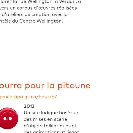
lorez la rue Wellington, à Verdun, à
vers un corpus d'œuvres réalisées
s d'ateliers de création avec la
entèle du Centre Wellington.
ourra pour la pitoune
gencetopo.qc.ca/hourra/
2013
Un site ludique basé sur
des mises en scène
d'objets folkloriques et
des animations utilisant