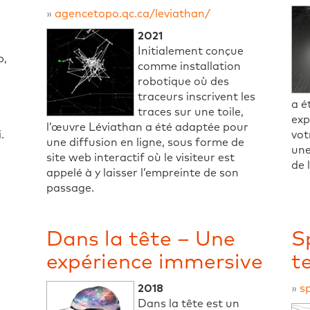
»
agencetopo.qc.ca/leviathan/
2021
Initialement conçue
b,
comme installation
robotique où des
traceurs inscrivent les
a é
traces sur une toile,
exp
l’œuvre Léviathan a été adaptée pour
.
vot
une diffusion en ligne, sous forme de
une
site web interactif où le visiteur est
de 
appelé à y laisser l’empreinte de son
passage.
Dans la tête – Une
S
expérience immersive
te
2018
»
s
Dans la tête est un