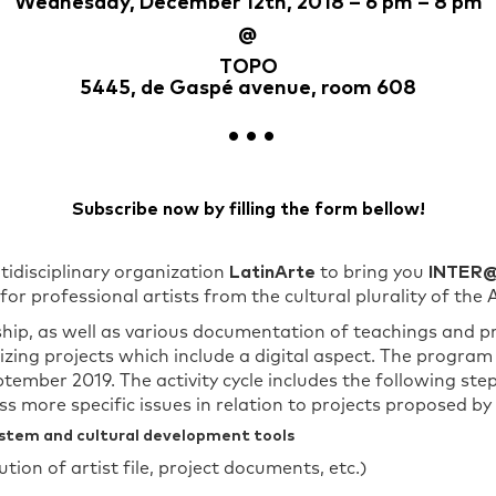
Wednesday, December 12th, 2018 – 6 pm – 8 pm
@
TOPO
5445, de Gaspé avenue, room 608
• • •
Subscribe now by filling the form bellow!
tidisciplinary organization
LatinArte
to bring you
INTER
or professional artists from the cultural plurality of the 
hip, as well as various documentation of teachings and p
alizing projects which include a digital aspect. The progr
ember 2019. The activity cycle includes the following steps
s more specific issues in relation to projects proposed by 
system and cultural development tools
tion of artist file, project documents, etc.)