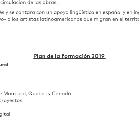
 circulación de las obras.
s y se contara con un apoyo lingüístico en español y en i
vo- a los artistas latinoamericanos que migran en el terri
)
Plan de la formación 2019
ural
 de Montreal, Quebec y Canadá
 proyectos
gital