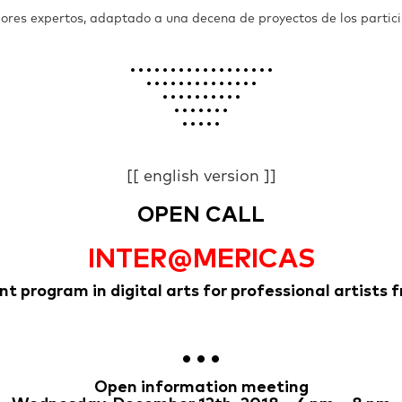
res expertos, adaptado a una decena de proyectos de los partici
• • • • • • • • • • • • • • • • • •
• • • • • • • • • • • • • •
• • • • • • • • • •
• • • • • • •
• • • • •
[[ english version ]]
OPEN CALL
INTER@MERICAS
 program in digital arts for professional artists 
• • •
Open information meeting