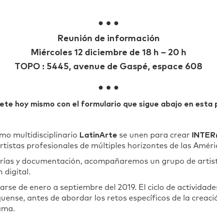
• • •
Reunión de información
M
iércoles 12 diciembre
de
18 h – 20 h
TOPO : 5445, avenue de Gaspé, espace 608
• • •
bete hoy mismo con el formulario que sigue abajo en esta 
mo multidisciplinario
LatinArte
se unen para crear
INTE
tistas profesionales de múltiples horizontes de las Améri
torías y documentación, acompañaremos un grupo de artist
 digital.
arse de enero a septiembre del 2019. El ciclo de activida
ense, antes de abordar los retos específicos de la creació
ama.