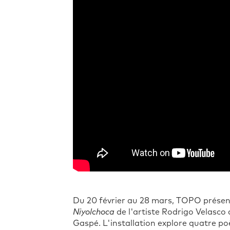
Du 20 février au 28 mars, TOPO présente
Niyolchoca
de l'artiste Rodrigo Velasco 
Gaspé. L'installation explore quatre p