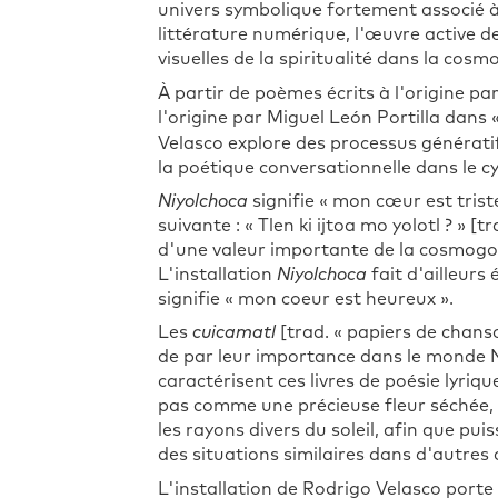
univers symbolique fortement associé à
littérature numérique, l'œuvre active d
visuelles de la spiritualité dans la cos
À partir de poèmes écrits à l'origine p
l'origine par Miguel León Portilla dan
Velasco explore des processus génératifs
la poétique conversationnelle dans le c
Niyolchoca
signifie « mon cœur est triste
suivante : « Tlen ki ijtoa mo yolotl ? » 
d'une valeur importante de la cosmogoni
L'installation
Niyolchoca
fait d'ailleurs
signifie « mon coeur est heureux ».
Les
cuicamatl
[trad. « papiers de chans
de par leur importance dans le monde Ná
caractérisent ces livres de poésie lyriq
pas comme une précieuse fleur séchée, 
les rayons divers du soleil, afin que pui
des situations similaires dans d'autres
L'installation de Rodrigo Velasco porte 