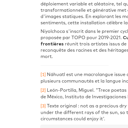
déploiement variable et aléatoire, tel 
transformationnelle et générative met d
d'images statiques. En explorant les m
sentiments, cette installation célèbre l
Niyolchoca s'inscrit dans le premier c
proposée par TOPO pour 2019-2021.
Cu
frontières
réunit trois artistes issus de
reconquête des racines et des héritage
mort.
Náhuatl est une macrolangue issue d
[1]
plusieurs communautés et la langue ind
León-Portilla, Miguel. "Trece poeta
[2]
de México, Instituto de Investigaciones 
Texte original : not as a precious dr
[3]
under the different rays of the sun, so 
circumstances could enjoy it'.