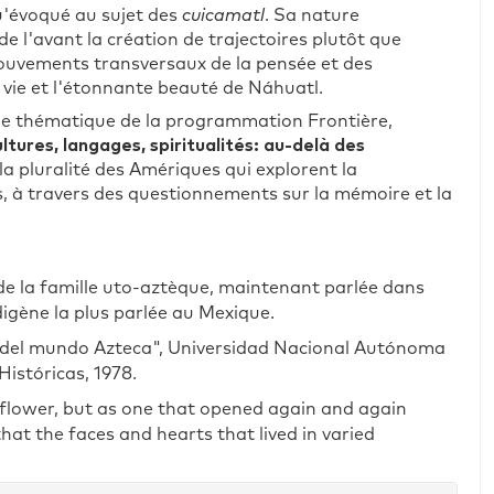
qu'évoqué au sujet des
cuicamatl
. Sa nature
e l'avant la création de trajectoires plutôt que
ouvements transversaux de la pensée et des
a vie et l'étonnante beauté de Náhuatl.
ycle thématique de la programmation Frontière,
ltures, langages, spiritualités: au-delà des
 la pluralité des Amériques qui explorent la
s, à travers des questionnements sur la mémoire et la
e la famille uto-aztèque, maintenant parlée dans
igène la plus parlée au Mexique.
s del mundo Azteca", Universidad Nacional Autónoma
Históricas, 1978.
y flower, but as one that opened again and again
that the faces and hearts that lived in varied