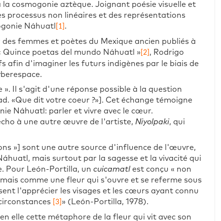
 la cosmogonie aztèque. Joignant poésie visuelle et
es processus non linéaires et des représentations
mogonie Náhuatl
.
[1]
ar des femmes et poètes du Mexique ancien publiés à
s « Quince poetas del mundo Náhuatl »
, Rodrigo
[2]
 afin d'imaginer les futurs indigènes par le biais de
yberespace.
 ». Il s'agit d'une réponse possible à la question
[trad. «Que dit votre coeur ?»]. Cet échange témoigne
e Náhuatl: parler et vivre avec le cœur.
 écho à une autre œuvre de l'artiste,
Niyolpaki
, qui
ons »] sont une autre source d'influence de l'œuvre,
huatl, mais surtout par la sagesse et la vivacité qui
ue. Pour León-Portilla, un
cuicamatl
est conçu « non
mais comme une fleur qui s'ouvre et se referme sous
ssent l'apprécier les visages et les cœurs ayant connu
 circonstances
» (León-Portilla, 1978).
[3]
en elle cette métaphore de la fleur qui vit avec son