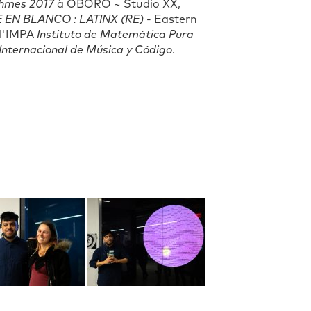
hmes 2017
à OBORO ~ Studio XX,
EN BLANCO : LATINX (RE)
- Eastern
 l'IMPA
Instituto de Matemática Pura
Internacional de Música y Código
.