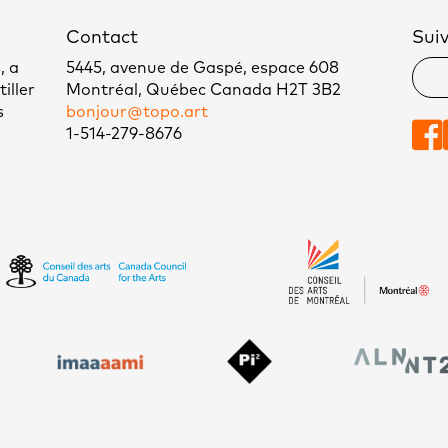
Contact
Sui
, a
5445, avenue de Gaspé, espace 608
iller
Montréal, Québec Canada H2T 3B2
s
bonjour@topo.art
1-514-279-8676