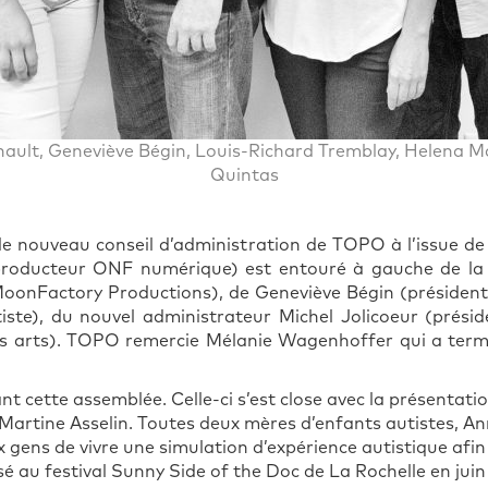
ault, Geneviève Bégin, Louis-Richard Tremblay, Helena Mar
Quintas
r le nouveau conseil d’administration de TOPO à l’issue 
producteur ONF numérique) est entouré à gauche de la 
, MoonFactory Productions), de Geneviève Bégin (présiden
iste), du nouvel administrateur Michel Jolicoeur (prés
des arts). TOPO remercie Mélanie Wagenhoffer qui a te
t cette assemblée. Celle-ci s’est close avec la présentation
 Martine Asselin. Toutes deux mères d’enfants autistes, An
 gens de vivre une simulation d’expérience autistique afin
é au festival Sunny Side of the Doc de La Rochelle en juin 