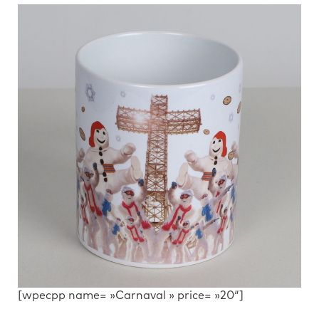
[wpecpp name= »Carnaval » price= »20″]