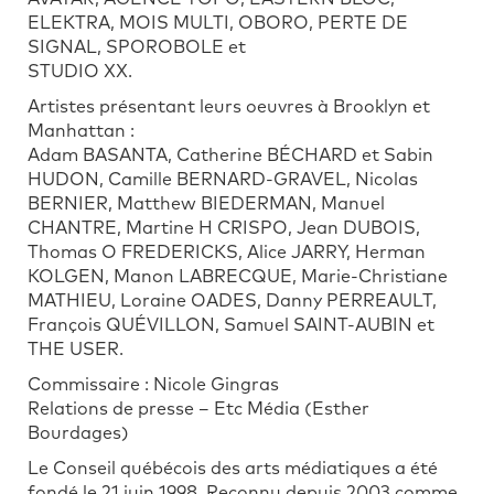
ELEKTRA, MOIS MULTI, OBORO, PERTE DE
SIGNAL, SPOROBOLE et
STUDIO XX.
Artistes présentant leurs oeuvres à Brooklyn et
Manhattan :
Adam BASANTA, Catherine BÉCHARD et Sabin
HUDON, Camille BERNARD-GRAVEL, Nicolas
BERNIER, Matthew BIEDERMAN, Manuel
CHANTRE, Martine H CRISPO, Jean DUBOIS,
Thomas O FREDERICKS, Alice JARRY, Herman
KOLGEN, Manon LABRECQUE, Marie-Christiane
MATHIEU, Loraine OADES, Danny PERREAULT,
François QUÉVILLON, Samuel SAINT-AUBIN et
THE USER.
Commissaire : Nicole Gingras
Relations de presse – Etc Média (Esther
Bourdages)
Le Conseil québécois des arts médiatiques a été
fondé le 21 juin 1998. Reconnu depuis 2003 comme