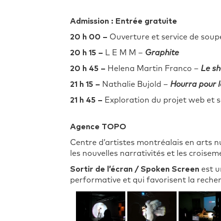
Admission : Entrée gratuite
20 h 00 –
Ouverture et service de soupe
20 h 15 –
L E M M –
Graphite
20 h 45 –
Helena Martin Franco –
Le sh
21 h 15 –
Nathalie Bujold –
Hourra pour l
21 h 45 –
Exploration du projet web et s
Agence TOPO
Centre d’artistes montréalais en arts n
les nouvelles narrativités et les croiseme
Sortir de l’écran / Spoken Screen
est u
performative et qui favorisent la recherc