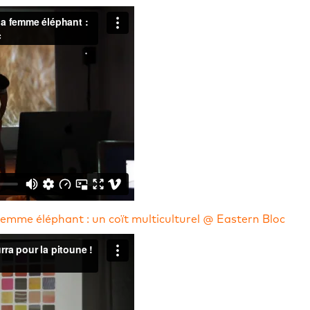
emme éléphant : un coït multiculturel @ Eastern Bloc