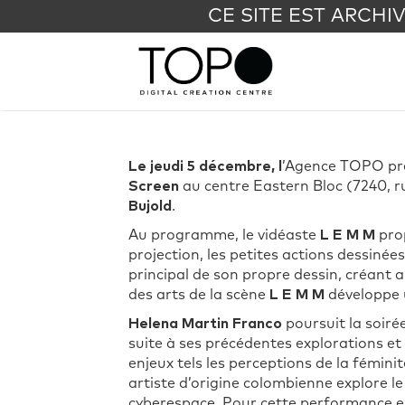
CE SITE EST ARCHI
Le jeudi 5 décembre, l
’Agence TOPO pré
Screen
au centre Eastern Bloc (7240, ru
Bujold
.
Au programme, le vidéaste
L E M M
pro
projection, les petites actions dessinées
principal de son propre dessin, créant ain
des arts de la scène
L E M M
développe u
Helena Martin Franco
poursuit la soiré
suite à ses précédentes explorations 
enjeux tels les perceptions de la fémin
artiste d’origine colombienne explore le 
cyberespace. Pour cette performance e