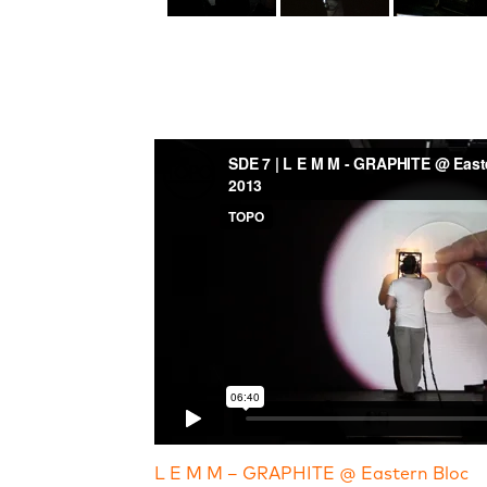
L E M M – GRAPHITE @ Eastern Bloc