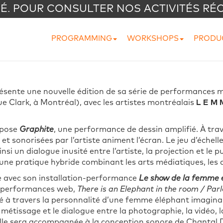
VÉ. POUR CONSULTER NOS ACTIVITÉS RÉ
PROGRAMMING
WORKSHOPS
PRODU
sente une nouvelle édition de sa série de performances 
e Clark, à Montréal), avec les artistes montréalais
L E M 
pose
Graphite
, une performance de dessin amplifié. À trav
 et sonorisées par l’artiste animent l’écran. Le jeu d’échell
si un dialogue inusité entre l’artiste, la projection et le pu
ne pratique hybride combinant les arts médiatiques, les a
e avec son installation-performance
Le show de la femme él
et performances web,
There is an Elephant in the room / Parl
ité à travers la personnalité d’une femme éléphant imagina
métissage et le dialogue entre la photographie, la vidéo, la
lle sera accompagnée à la conception sonore de Chantal