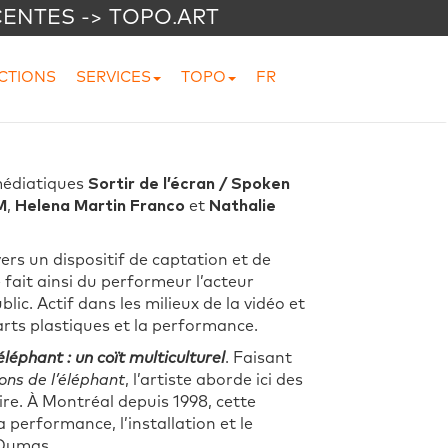
CENTES -> TOPO.ART
CTIONS
SERVICES
TOPO
FR
médiatiques
Sortir de l’écran / Spoken
M
,
Helena Martin Franco
et
Nathalie
ers un dispositif de captation et de
e fait ainsi du performeur l’acteur
blic. Actif dans les milieux de la vidéo et
rts plastiques et la performance.
éphant : un coït multiculturel
. Faisant
ons de l’éléphant
, l’artiste aborde ici des
ire. À Montréal depuis 1998, cette
 performance, l’installation et le
 Dumas.