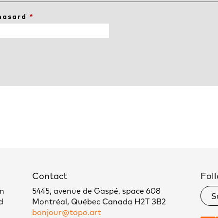
 hasard
*
Contact
Foll
un
5445, avenue de Gaspé, space 608
S
d
Montréal, Québec Canada H2T 3B2
bonjour@topo.art