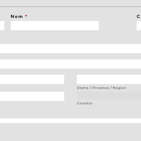
Nom
*
C
State / Province / Region
Country