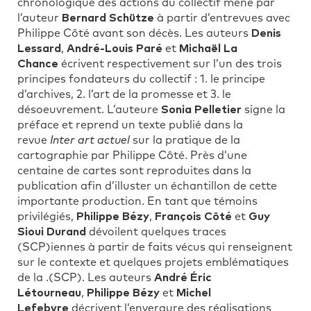
chronologique des actions du collectif mené par
l’auteur
Bernard Schütze
à partir d’entrevues avec
Philippe Côté avant son décès. Les auteurs
Denis
Lessard
,
André-Louis Paré
et
Michaël La
Chance
écrivent respectivement sur l’un des trois
principes fondateurs du collectif : 1. le principe
d’archives, 2. l’art de la promesse et 3. le
désoeuvrement. L’auteure
Sonia Pelletier
signe la
préface et reprend un texte publié dans la
revue
Inter art actuel
sur la pratique de la
cartographie par Philippe Côté. Près d’une
centaine de cartes sont reproduites dans la
publication afin d’illuster un échantillon de cette
importante production. En tant que témoins
privilégiés,
Philippe Bézy
,
François Côté
et
Guy
Sioui Durand
dévoilent quelques traces
(SCP)iennes à partir de faits vécus qui renseignent
sur le contexte et quelques projets emblématiques
de la .(SCP). Les auteurs
André Éric
Létourneau
,
Philippe Bézy
et
Michel
Lefebvre
décrivent l’envergure des réalisations