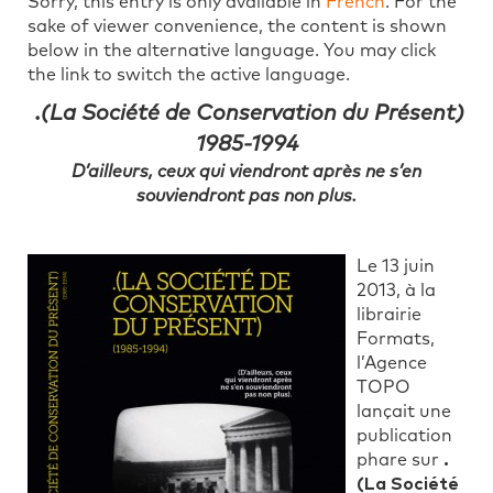
Sorry, this entry is only available in
French
. For the
sake of viewer convenience, the content is shown
below in the alternative language. You may click
the link to switch the active language.
.(La Société de Conservation du Présent)
1985-1994
D’ailleurs, ceux qui viendront après ne s’en
souviendront pas non plus.
Le 13 juin
2013, à la
librairie
Formats,
l’Agence
TOPO
lançait une
publication
phare sur
.
(La Société