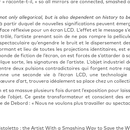
r » raconte-t-il, « so all mirrors are connected, smashed o
not only allegorical, but is also dependent on history to b
à partir duquel de nouvelles significations peuvent émer
face réflexive pour un écran LCD. L’effet et le message s
ntrôlé, l’artiste prenant soin de ne pas rompre la pellicu
et spectaculaire qu’engendre le bruit et le dispersement de
éformant et lieu de toutes les projections identitaires, es
monde de fiction de l’écran, on est forcés de s’attarder à sa
lque sorte, les signatures de l’artiste. L’objet industriel 
ntre deux pulsions contradictoires qui forgent notre ra
nne une seconde vie à l’écran LCD, une technologie
u œuvre d’art, trouvera idéalement sa place chez un collec
 et sa massue plusieurs fois durant l’exposition pour lais
s de l’objet. Ce geste transformateur et conscient des 
 de Debord : « Nous ne voulons plus travailler au spectacl
stoletto : the Artist With a Smashing Way to Save the W