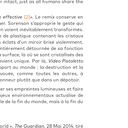
r intact, just as all humans share the
e effective
[2]
». Le remix conserve en
ger. Sorenson s’approprie le geste qui
’en voient inévitablement transformés.
le de plastique contenant les cristaux
s éclats d’un miroir brisé violemment.
t entièrement détournée de sa fonction
 surface, là où se sont cristallisés des
devient unique. Par là,
Video Pistoletto
pport au monde : la destruction et la
 vouée, comme toutes les autres, à
tionneur plutôt que dans un dépotoir.
ser ses empreintes lumineuses et faire
enjeux environnementaux actualise de
e de la fin du monde, mais à la fin du
orld »,
The Guardian
, 28 Mai 2014, tiré