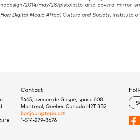
nddesign/2014/may/28/pistoletto-arte-povera-mirror-s
 How Digital Media Affect Culture and Society
, Institute 
Contact
Foll
un
5445, avenue de Gaspé, space 608
S
d
Montréal, Québec Canada H2T 3B2
bonjour@topo.art
ture
1-514-279-8676