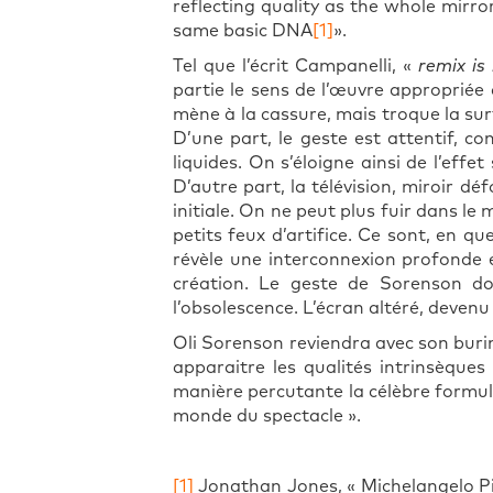
reflecting quality as the whole mirro
same basic DNA
[1]
».
Tel que l’écrit Campanelli, «
remix is 
partie le sens de l’œuvre appropriée 
mène à la cassure, mais troque la sur
D’une part, le geste est attentif, co
liquides. On s’éloigne ainsi de l’eff
D’autre part, la télévision, miroir d
initiale. On ne peut plus fuir dans le 
petits feux d’artifice. Ce sont, en que
révèle une interconnexion profonde e
création. Le geste de Sorenson do
l’obsolescence. L’écran altéré, deven
Oli Sorenson reviendra avec son burin
apparaitre les qualités intrinsèque
manière percutante la célèbre formule
monde du spectacle ».
[1]
Jonathan Jones, « Michelangelo Pi