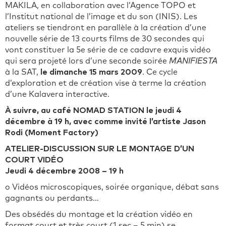
MAKILA, en collaboration avec l’Agence TOPO et
l’Institut national de l’image et du son (INIS). Les
ateliers se tiendront en parallèle à la création d’une
nouvelle série de 13 courts films de 30 secondes qui
vont constituer la 5e série de ce cadavre exquis vidéo
qui sera projeté lors d’une seconde soirée
MANIFIESTA
à la SAT,
le dimanche 15 mars 2009
. Ce cycle
d’exploration et de création vise à terme la création
d’une Kalavera interactive.
À suivre, au
café NOMAD STATION le jeudi 4
décembre à 19 h
, avec comme invité l’artiste
Jason
Rodi
(Moment Factory)
ATELIER-DISCUSSION SUR LE MONTAGE D’UN
COURT VIDÉO
Jeudi 4 décembre 2008 – 19 h
o Vidéos microscopiques, soirée organique, débat sans
gagnants ou perdants…
Des obsédés du montage et la création vidéo en
format court et très court (1 sec – 5 min) se