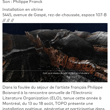
Son : Philippe Franck
Installation en vitrine
5445, avenue de Gaspé, rez-de-chaussée, espace 107-B
// // //
Dans la foulée du séjour de l’artiste français Philippe
Boisnard à la rencontre annuelle de l’Electronic
Literature Organization (ELO), tenue cette année à
Montréal, du 13 au 18 août, TOPO présente une
installation poétique, générative et participative dans