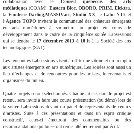
collaboration avec le
Conseil québécois des arts
médiatiques
(CQAM),
Eastern Bloc
,
OBORO
,
PRIM
,
Elektra
,
la
Fonderie Darling
,
MASSIVart
,
Studio XX
, le
Labo NT2
et
l’
Agence TOPO
invitent la communauté des créateurs émergents
en arts numériques à soumettre un projet en cours de
développement dans le cadre de la cinquième soirée Labsessions
qui se tiendra le
17 décembre 2013 à 18 h
à la Société des arts
technologiques (SAT).
Les rencontres Labsessions visent à offrir une vitrine et un tremplin
aux artistes émergents en arts numériques. Les soirées sont aussi un
lieu d’échanges et de rencontres pour les artistes, intervenants et
organismes du milieu.
Quatre projets seront sélectionnés. Chaque artiste, dont le projet est
retenu, sera invité à faire une courte présentation (ou démo) lors de
la soirée Labsessions devant un panel de représentants de centres
d’artistes. Suite à ces présentations et dans un esprit critique
constructif, ceux-ci émettront des commentaires ou des
recommandations qui lui seront remis ultérieurement par écrit.