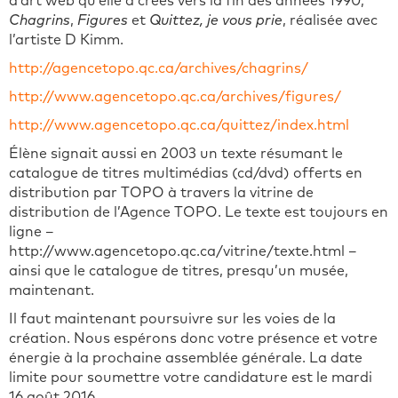
d’art web qu’elle a créés vers la fin des années 1990,
Chagrins
,
Figures
et
Quittez, je vous prie
, réalisée avec
l’artiste D Kimm.
http://agencetopo.qc.ca/archives/chagrins/
http://www.agencetopo.qc.ca/archives/figures/
http://www.agencetopo.qc.ca/quittez/index.html
Élène signait aussi en 2003 un texte résumant le
catalogue de titres multimédias (cd/dvd) offerts en
distribution par TOPO à travers la vitrine de
distribution de l’Agence TOPO. Le texte est toujours en
ligne –
http://www.agencetopo.qc.ca/vitrine/texte.html –
ainsi que le catalogue de titres, presqu’un musée,
maintenant.
Il faut maintenant poursuivre sur les voies de la
création. Nous espérons donc votre présence et votre
énergie à la prochaine assemblée générale. La date
limite pour soumettre votre candidature est le mardi
16 août 2016.