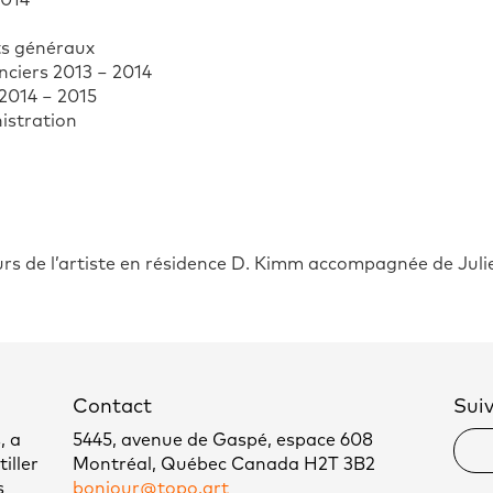
2014
ts généraux
nciers 2013 − 2014
 2014 − 2015
nistration
urs de l’artiste en résidence D. Kimm accompagnée de Jul
Contact
Sui
, a
5445, avenue de Gaspé, espace 608
iller
Montréal, Québec Canada H2T 3B2
s
bonjour@topo.art