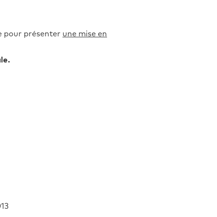
te pour présenter
une mise en
le.
013