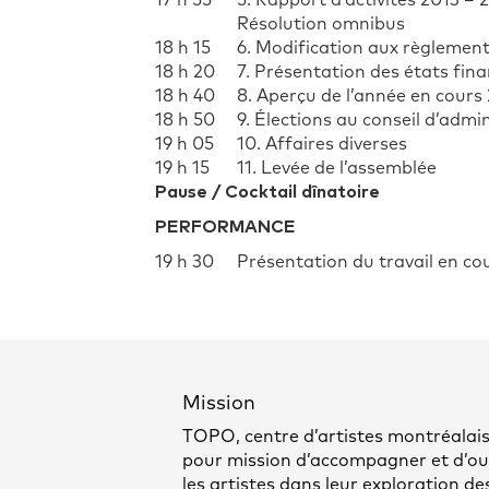
17 h 55
5. Rapport d’activités 2013 – 
Résolution omnibus
18 h 15
6. Modification aux règlemen
18 h 20
7. Présentation des états fina
18 h 40
8. Aperçu de l’année en cours
18 h 50
9. Élections au conseil d’admi
19 h 05
10. Affaires diverses
19 h 15
11. Levée de l’assemblée
Pause / Cocktail dînatoire
PERFORMANCE
19 h 30
Présentation du travail en co
Mission
TOPO, centre d’artistes montréalais
pour mission d’accompagner et d’out
les artistes dans leur exploration de