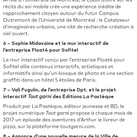
Affilié à l’Université de Montréal, le Laboratoire sur les
récits du soi mobile crée une expérience inédite de
rapprochement citoyen autour du futur Campus
Outremont de l’Université de Montréal : le Catalyseur
d’imaginaires urbains, une cité de recherche-création à
ciel ouvert.
6 – Sophie Midavaine et le
mur interactif
de
l’entreprise Float4 pour Sofitel
Le mur interactif conçu par l’entreprise Float4 pour
Sofitel allie contenus interactifs, artistiques et
informatifs ainsi qu’un kiosque de photo et une section
graffiti dans un hôtel 5 étoiles de Paris.
7 – Vali Fugulin, de l’entreprise Dpt. et le projet
interactif
Tout garni
des Éditions La Pastèque
Produit par La Pastèque, éditeur jeunesse et BD, le
projet numérique
Tout garni
propose à chaque mois de
2017 un épisode des aventures d’Arthur le livreur de
pizza, sur la plateforme toutgarni.com.
8 – Annonce d’une nouvelle mesure de la Ville de