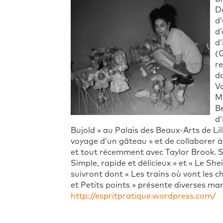
De
d’
d’
d’
(Q
re
da
Va
MC
B
d
Bujold » au Palais des Beaux-Arts de Li
voyage d’un gâteau » et de collaborer à
et tout récemment avec Taylor Brook. 
Simple, rapide et délicieux » et « Le S
suivront dont « Les trains où vont les c
et Petits points » présente diverses ma
http://espritpratique.wordpress.com/