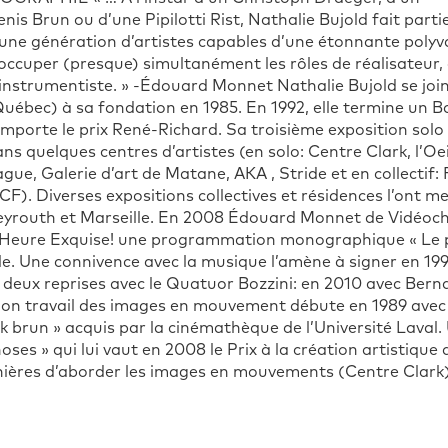
nis Brun ou d’une Pipilotti Rist, Nathalie Bujold fait parti
une génération d’artistes capables d’une étonnante polyv
occuper (presque) simultanément les rôles de réalisateur
instrumentiste. » -Édouard Monnet Nathalie Bujold se joint
uébec) à sa fondation en 1985. En 1992, elle termine un Ba
mporte le prix René-Richard. Sa troisième exposition sol
ns quelques centres d’artistes (en solo: Centre Clark, l’Oe
gue, Galerie d’art de Matane, AKA , Stride et en collectif
F). Diverses expositions collectives et résidences l’ont m
eyrouth et Marseille. En 2008 Édouard Monnet de Vidéochr
’Heure Exquise! une programmation monographique « Le pe
lle. Une connivence avec la musique l’amène à signer en 19
 deux reprises avec le Quatuor Bozzini: en 2010 avec Berna
Son travail des images en mouvement débute en 1989 avec
heik brun » acquis par la cinémathèque de l’Université Lav
hoses » qui lui vaut en 2008 le Prix à la création artistique
nières d’aborder les images en mouvements (Centre Clark).