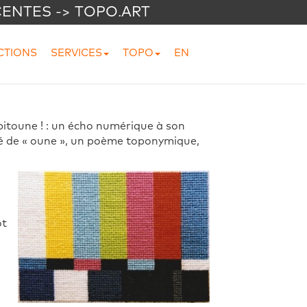
CENTES -> TOPO.ART
CTIONS
SERVICES
TOPO
EN
pitoune ! : un écho numérique à son
sé de « oune », un poème toponymique,
ot