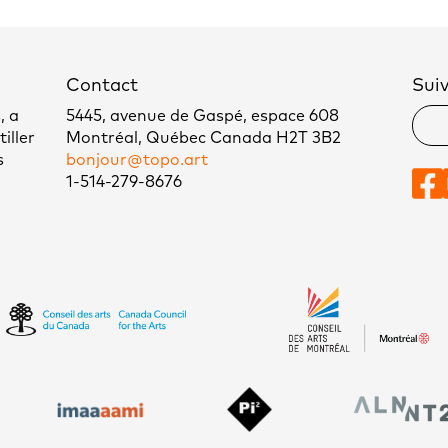
Contact
Sui
, a
5445, avenue de Gaspé, espace 608
iller
Montréal, Québec Canada H2T 3B2
s
bonjour@topo.art
1-514-279-8676