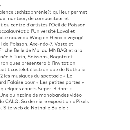
e
alence (schizophrénie?) qui leur permet
, de monteur, de compositeur et
 au centre d’artistes l’Oeil de Poisson
ccalauréat à l’Université Laval et
o «Le nouveau Wing en Hein» a voyagé
il de Poisson, Axe-néo-7, Vaste et
: Friche Belle de Mai au MNBAQ et à la
enée à Turin, Soissons, Bogota et
oniques présentera à l’invitation
tit castelet électronique de Nathalie
92 les musiques du spectacle « Le
rd Falaise pour « Les petites portes »
 quelques courts Super-8 dont «
al. Une quinzaine de monobandes vidéo
 du CALQ. Sa dernière exposition « Pixels
 Site web de Nathalie Bujold :