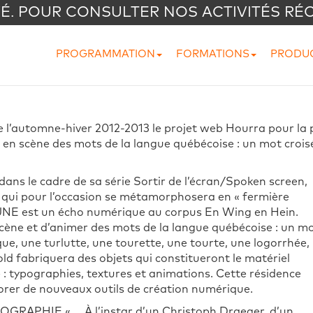
VÉ. POUR CONSULTER NOS ACTIVITÉS RÉ
PROGRAMMATION
FORMATIONS
PRODU
e l’automne-hiver 2012-2013 le projet web Hourra pour la 
t en scène des mots de la langue québécoise : un mot croi
ans le cadre de sa série Sortir de l’écran/Spoken screen,
 qui pour l’occasion se métamorphosera en « fermière
 est un écho numérique au corpus En Wing en Hein.
cène et d’animer des mots de la langue québécoise : un m
e, une turlutte, une tourette, une tourte, une logorrhée,
ld fabriquera des objets qui constitueront le matériel
: typographies, textures et animations. Cette résidence
lorer de nouveaux outils de création numérique.
IOGRAPHIE
« … À l’instar d’un Christoph Draeger, d’un