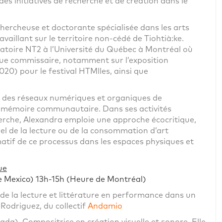
des initiatives de recherche et de création dans le
chercheuse et doctorante spécialisée dans les arts
availlant sur le territoire non-cédé de Tiohtià:ke.
ratoire NT2 à l’Université du Québec à Montréal où
que commissaire, notamment sur l’exposition
2020) pour le festival HTMlles, ainsi que
r des réseaux numériques et organiques de
 mémoire communautaire. Dans ses activités
erche, Alexandra emploie une approche écocritique,
iel de la lecture ou de la consommation d’art
atif de ce processus dans les espaces physiques et
ue
e Mexico) 13h-15h (Heure de Montréal)
de la lecture et littérature en performance dans un
Rodriguez, du collectif
Andamio
da). Compositrice en création visuelle et sonore. Elle