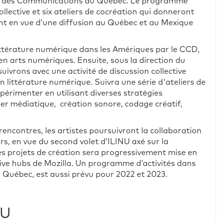
 et des Communications du Québec. Le programme
llective et six ateliers de cocréation qui donneront
 en vue d’une diffusion au Québec et au Mexique
littérature numérique dans les Amériques par le CCD,
en arts numériques. Ensuite, sous la direction du
uivrons avec une activité de discussion collective
littérature numérique. Suivra une série d'ateliers de
périmenter en utilisant diverses stratégies
hyper médiatique, création sonore, codage créatif,
encontres, les artistes poursuivront la collaboration
s, en vue du second volet d’ILINU axé sur la
des projets de création sera progressivement mise en
tive hubs de Mozilla. Un programme d’activités dans
le Québec, est aussi prévu pour 2022 et 2023.
NU