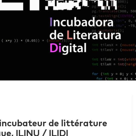
incubateur de littérature
e, ILINU / ILIDI