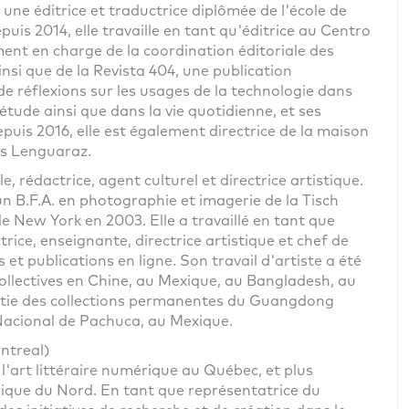
 une éditrice et traductrice diplômée de l'école de
uis 2014, elle travaille en tant qu'éditrice au Centro
ement en charge de la coordination éditoriale des
insi que de la Revista 404, une publication
de réflexions sur les usages de la technologie dans
étude ainsi que dans la vie quotidienne, et ses
puis 2016, elle est également directrice de la maison
res Lenguaraz.
le, rédactrice, agent culturel et directrice artistique.
n B.F.A. en photographie et imagerie de la Tisch
de New York en 2003. Elle a travaillé en tant que
ce, enseignante, directrice artistique et chef de
 et publications en ligne. Son travail d'artiste a été
collectives en Chine, au Mexique, au Bangladesh, au
partie des collections permanentes du Guangdong
Nacional de Pachuca, au Mexique.
ntreal)
'art littéraire numérique au Québec, et plus
que du Nord. En tant que représentatrice du