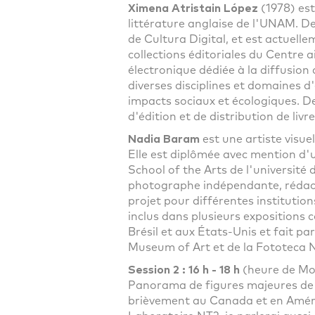
Ximena Atristain López
(1978) est
littérature anglaise de l'UNAM. Dep
de Cultura Digital, et est actuell
collections éditoriales du Centre a
électronique dédiée à la diffusion 
diverses disciplines et domaines d'
impacts sociaux et écologiques. De
d'édition et de distribution de liv
Nadia Baram
est une artiste visuel
Elle est diplômée avec mention d'u
School of the Arts de l'université 
photographe indépendante, rédactri
projet pour différentes institutions
inclus dans plusieurs expositions 
Brésil et aux États-Unis et fait 
Museum of Art et de la Fototeca 
Session 2 : 16 h - 18 h
(heure de Mo
Panorama de figures majeures de l
brièvement au Canada et en Améri