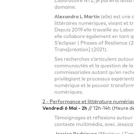
Laboratoire NT2, je parlerai aussi 
domaine.
Alexandra L Martin
(elle) est une 
littéraires numériques, vivant et tr
Depuis 2019 elle travaille au Labo
elle collabore également en tant 
S’éclipser | Phases of Resilience (
Trans[création] (2021).
Ses recherches s’articulent autou
communautés et la question de la
commissariales autant qu’en rech
privilégiant le processus expérient
numérique et le pouvoir transform
numériques.
2 - Performance et littérature numériq
Vendredi 6 Mai - 2h
// 12h-14h (Heure d
Témoignages et réflexions autour 
contexte multimédia, avec Jessica 
Jessica Rodríguez
(Mexique / Cana