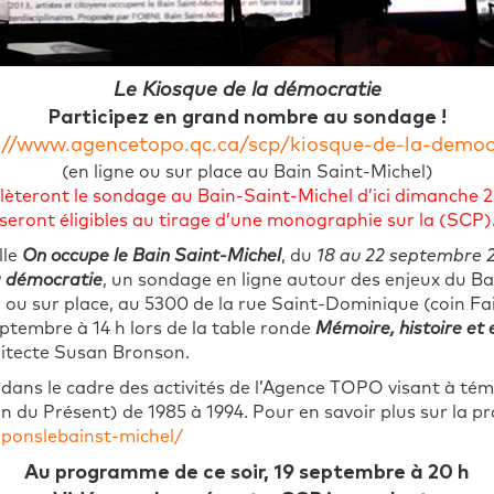
Le Kiosque de la démocratie
Participez en grand nombre au sondage !
://www.agencetopo.qc.ca/scp/kiosque-de-la-democ
(en ligne ou sur place au Bain Saint-Michel)
lèteront le sondage au Bain-Saint-Michel d’ici dimanche 2
seront éligibles au tirage d’une monographie sur la (SCP)
lle
On occupe le Bain Saint-Michel
, du
18 au 22 septembre 
a démocratie
, un sondage en ligne autour des enjeux du Bain
r ou sur place, au 5300 de la rue Saint-Dominique (coin F
eptembre à 14 h lors de la table ronde
Mémoire, histoire et 
chitecte Susan Bronson.
t dans le cadre des activités de l’Agence TOPO visant à tém
on du Présent) de 1985 à 1994. Pour en savoir plus sur la
ponslebainst-michel/
Au programme de ce soir, 19 septembre à 20 h