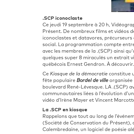
.SCP iconoclaste
Ce jeudi 19 septembre à 20 h, Vidéogra
Présent. De nombreux films et vidéos dé
iconoclastes et datavores, précurseurs
social. La programmation compte entre
avec les membres de la .(SCP) ainsi qu
quelques super 8 miraculés un extrait vi
québécois Ernest Gendron. À découvrir.
Ce
Kiosque de la démocratie
constitue u
fête populaire
Bordel de ville
organisée p
boulevard René-Lévesque. LA .(SCP) av
communautaires liées à l’évolution d’un 
vidéo d’Irène Mayer et Vincent Marcotte
La .SCP en kiosque
Rappelons que tout au long de l’événeme
(Société de Conservation du Présent), d
Calembredaine, un logiciel de poésie a