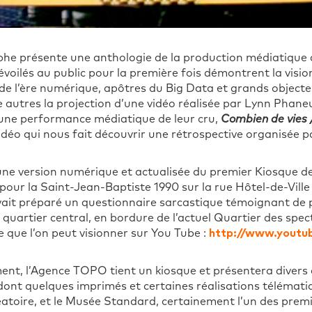
phe présente une anthologie de la production médiatique 
voilés au public pour la première fois démontrent la visio
 de l’ère numérique, apôtres du Big Data et grands objecte
 autres la projection d’une vidéo réalisée par Lynn Phan
’une performance médiatique de leur cru,
Combien de vies 
déo qui nous fait découvrir une rétrospective organisée par
ne version numérique et actualisée du premier Kiosque de 
our la Saint-Jean-Baptiste 1990 sur la rue Hôtel-de-Ville 
ait préparé un questionnaire sarcastique témoignant de p
quartier central, en bordure de l’actuel Quartier des spec
 que l’on peut visionner sur You Tube :
http://www.yout
nt, l’Agence TOPO tient un kiosque et présentera divers a
ont quelques imprimés et certaines réalisations télématiq
léatoire, et le Musée Standard, certainement l’un des prem