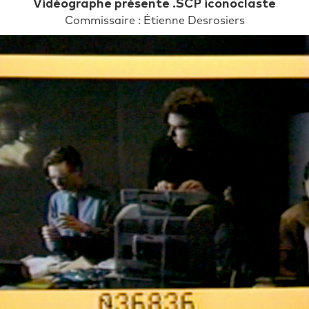
Vidéographe présente .SCP iconoclaste
Commissaire : Étienne Desrosiers