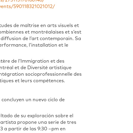
s/273115176166146/
vents/590118321021012/
udes de maîtrise en arts visuels et
lombiennes et montréalaises et s’est
diffusion de l’art contemporain. Sa
erformance, l’installation et le
stère de l’Immigration et des
réal et de Diversité artistique
ntégration socioprofessionnelle des
atiques et leurs compétences.
» concluyen un nuevo ciclo de
ltado de su exploración sobre el
 artista propone una serie de tres
3 a partir de las 9:30 –pm en