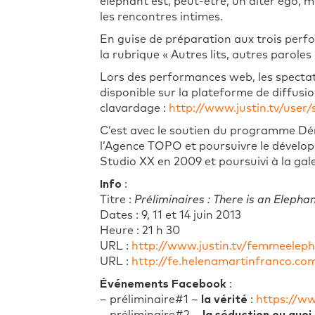
éléphant est, peut-être, un alter ego, mai
les rencontres intimes.
En guise de préparation aux trois perfo
la rubrique « Autres lits, autres paroles 
Lors des performances web, les spectat
disponible sur la plateforme de diffusi
clavardage :
http://www.justin.tv/user/
C’est avec le soutien du programme Dém
l’Agence TOPO et poursuivre le développ
Studio XX en 2009 et poursuivi à la gal
Info
:
Titre :
Préliminaires : There is an Elepha
Dates : 9, 11 et 14 juin 2013
Heure : 21 h 30
URL :
http://www.justin.tv/femmeelep
URL :
http://fe.helenamartinfranco.co
Événements Facebook
:
– préliminaire#1 –
la vérité
:
https://w