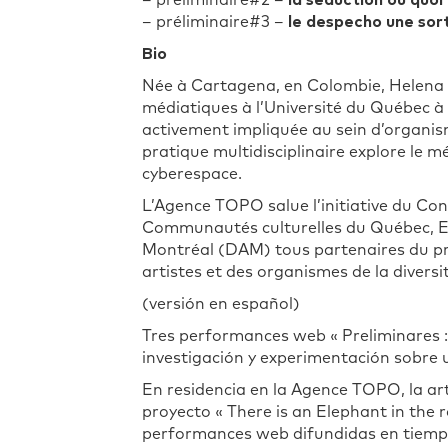
– préliminaire#2 –
la séduction ou quoi
– préliminaire#3 –
le despecho une sor
Bio
Née à Cartagena, en Colombie, Helena Ma
médiatiques à l’Université du Québec à 
activement impliquée au sein d’organis
pratique multidisciplinaire explore le mé
cyberespace.
L’Agence TOPO salue l’initiative du Con
Communautés culturelles du Québec, Emp
Montréal (DAM) tous partenaires du pro
artistes et des organismes de la divers
(versión en español)
Tres performances web « Preliminares : 
investigación y experimentación sobre 
En residencia en la Agence TOPO, la ar
proyecto « There is an Elephant in the r
performances web difundidas en tiempo r