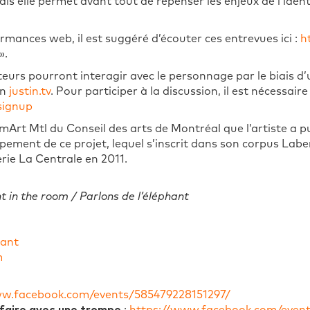
s elle permet avant tout de repenser les enjeux de l’identité
rmances web, il est suggéré d’écouter ces entrevues ici :
h
».
eurs pourront interagir avec le personnage par le biais d
on
justin.tv
. Pour participer à la discussion, il est nécessair
signup
Art Mtl du Conseil des arts de Montréal que l’artiste a p
ement de ce projet, lequel s’inscrit dans son corpus Labe
erie La Centrale en 2011.
nt in the room / Parlons de l’éléphant
hant
m
ww.facebook.com/events/585479228151297/