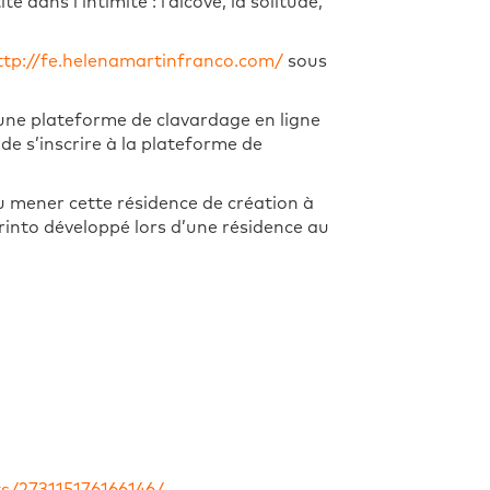
 dans l’intimité : l’alcôve, la solitude,
ttp://fe.helenamartinfranco.com/
sous
’une plateforme de clavardage en ligne
e de s’inscrire à la plateforme de
u mener cette résidence de création à
rinto développé lors d’une résidence au