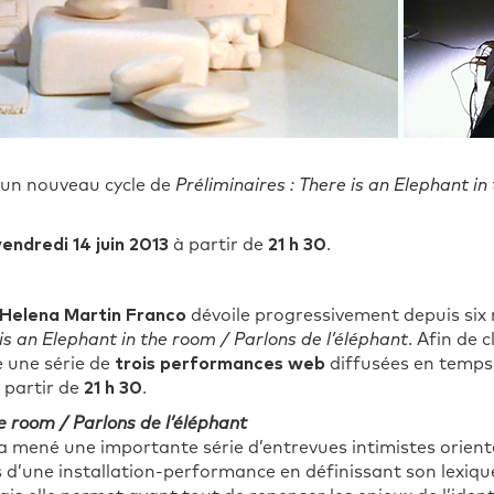
 un nouveau cycle de
Préliminaires : There is an Elephant in
vendredi 14 juin 2013
à partir de
21 h 30
.
Helena Martin Franco
dévoile progressivement depuis six m
is an Elephant in the room / Parlons de l’éléphant
. Afin de 
se une série de
trois performances web
diffusées en temps r
 partir de
21 h 30
.
he room / Parlons de l’éléphant
te a mené une importante série d’entrevues intimistes orie
ses d’une installation-performance en définissant son lex