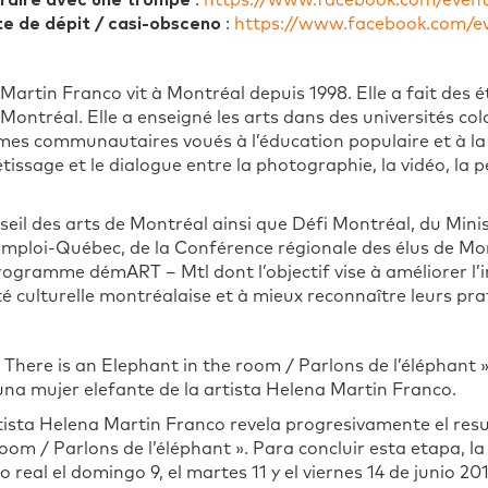
 faire avec une trompe
:
https://www.facebook.com/event
te de dépit / casi-obsceno
:
https://www.facebook.com/e
rtin Franco vit à Montréal depuis 1998. Elle a fait des ét
Montréal. Elle a enseigné les arts dans des universités co
mes communautaires voués à l’éducation populaire et à la 
tissage et le dialogue entre la photographie, la vidéo, la p
seil des arts de Montréal ainsi que Défi Montréal, du Mini
loi-Québec, de la Conférence régionale des élus de Mont
gramme démART – Mtl dont l’objectif vise à améliorer l’i
ité culturelle montréalaise et à mieux reconnaître leurs pr
There is an Elephant in the room / Parlons de l’éléphant 
una mujer elefante de la artista Helena Martin Franco.
tista Helena Martin Franco revela progresivamente el resu
oom / Parlons de l’éléphant ». Para concluir esta etapa, la
eal el domingo 9, el martes 11 y el viernes 14 de junio 201