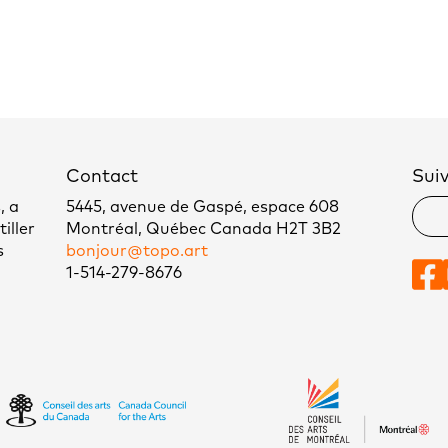
Contact
Sui
, a
5445, avenue de Gaspé, espace 608
iller
Montréal, Québec Canada H2T 3B2
s
bonjour@topo.art
1-514-279-8676