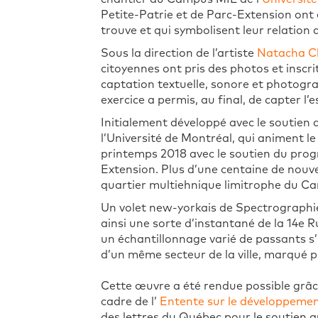
Petite-Patrie et de Parc-Extension ont 
trouve et qui symbolisent leur relation a
Sous la direction de l’artiste
Natacha Cl
citoyennes ont pris des photos et inscr
captation textuelle, sonore et photog
exercice a permis, au final, de capter l’
Initialement développé avec le soutien
l’Université de Montréal, qui animent
printemps 2018 avec le soutien du pr
Extension. Plus d’une centaine de nouve
quartier multiehnique limitrophe du C
Un volet new-yorkais de Spectrographies
ainsi une sorte d’instantané de la 14e R
un échantillonnage varié de passants s’
d’un même secteur de la ville, marqué 
Cette œuvre a été rendue possible grâ
cadre de l’
Entente sur le développemen
des lettres du Québec pour le soutien a