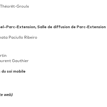
 Théorêt-Groulx
hel–Parc-Extension,
Salle de diffusion de Parc-Extension
n
ata Paciullo Ribeiro
rtin
Laurent Gauthier
 du soi mobile
te web)