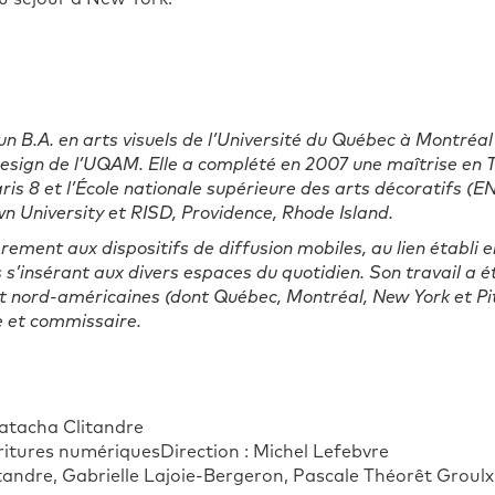
 B.A. en arts visuels de l’Université du Québec à Montréal
Design de l’UQAM. Elle a complété en 2007 une maîtrise en 
ris 8 et l’École nationale supérieure des arts décoratifs (
wn University et RISD, Providence, Rhode Island.
èrement aux dispositifs de diffusion mobiles, au lien établi en
s’insérant aux divers espaces du quotidien.
Son travail a é
t nord-américaines (dont Québec, Montréal, New York et Pit
e et commissaire.
atacha Clitandre
ritures numériques
Direction : Michel Lefebvre
andre, Gabrielle Lajoie-Bergeron, Pascale Théorêt Groulx,