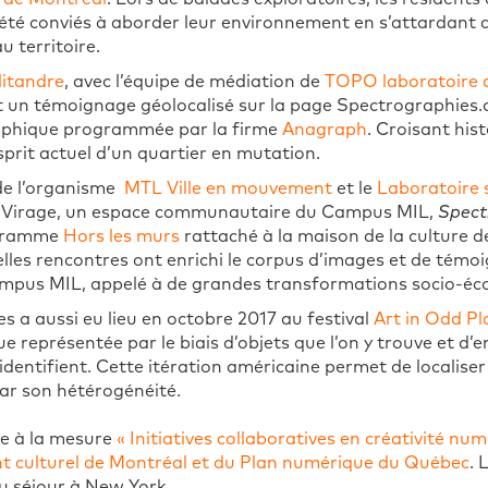
été conviés à aborder leur environnement en s’attardant au
u territoire.
itandre
, avec l’équipe de médiation de
TOPO laboratoire d
it un témoignage géolocalisé sur la page Spectrographies.o
raphique programmée par la firme
Anagraph
. Croisant hist
esprit actuel d’un quartier en mutation.
 de l’organisme
MTL Ville en mouvement
et le
Laboratoire s
 le Virage, un espace communautaire du Campus MIL,
Spect
ogramme
Hors les murs
rattaché à la maison de la culture 
lles rencontres ont enrichi le corpus d’images et de témo
ampus MIL, appelé à de grandes transformations socio-é
 a aussi eu lieu en octobre 2017 au festival
Art in Odd Pl
ue représentée par le biais d’objets que l’on y trouve et d
identifient. Cette itération américaine permet de localiser
par son hétérogénéité.
ce à la mesure
« Initiatives collaboratives en créativité nu
t culturel de Montréal et du Plan numérique du Québec
. 
u séjour à New York.