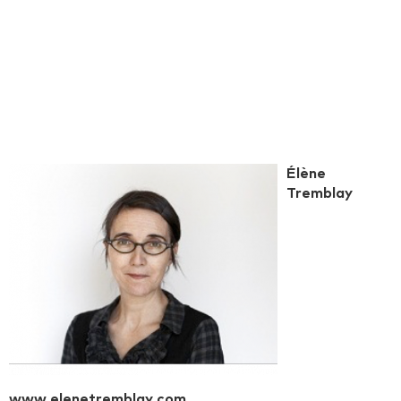
Élène
Tremblay
www.elenetremblay.com