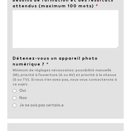
besoins de formation et des résultats
attendus (maximum 100 mots)
*
Détenez-vous un appareil photo
numérique ?
*
Minimum de réglages nécessaires: possibilité manuelle
(M), priorité à l’ouverture (A ou AV) et priorité à la vitesse
(S ou TV). Si vous n'en avez pas, nous vous contacterons à
ce sujet.
Oui
Non
Je ne suis pas certain.e