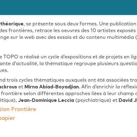
 théorique
, se présente sous deux formes. Une publication 
es frontières, retrace les oeuvres des 10 artistes exposé
nge sur le web avec des essais et du contenu multimédia (
e TOPO a réalisé un cycle d’expositions et de projets en l
criante d’actualité, la thématique regroupe plusieurs que
ues.
rois cycles thématiques auxquels ont été associées trois 
ackrous
et
Mirna Abiad-Boyadjian
. Afin d’enrichir la réfle
frontière selon différentes approches liées à leur champ 
étique),
Jean-Dominique Leccia
(psychiatrique) et
David 
tion Frontière
papier