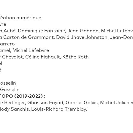
réation numérique
vre
in Aubé, Dominique Fontaine, Jean Gagnon, Michel Lefebv
ia Carton de Grammont, David Jhave Johnston, Jean-Domi
Barrero
amel, Michel Lefebvre
 Chevalot, Céline Flahault, Käthe Roth
l
é
osselin
Gosselin
e TOPO (2019-2022)
:
erlinger, Ghassan Fayad, Gabriel Galvis, Michel Jolicoeur
lody Sanchis, Louis-Richard Tremblay.