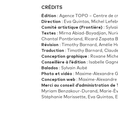
CRÉDITS
Édition
: Agence TOPO – Centre de c
Direction
: Eva Quintas, Michel Lefeb
Comité artistique (Frontière)
: Sylva
Textes
: Mirna Abiad-Boyadjian, Nur
Chantal Pontbriand, Ricard Zapata 
Révision
: Timothy Barnard, Amélie H
Traduction
: Timothy Barnard, Claude
Conception graphique
: Roxane Miche
Conseillère à l’édition
: Isabelle Gagn
Balados
: Sylvain Aubé
Photo et vidéo
: Maxime-Alexandre G
Conception web
: Maxime-Alexandre 
Merci au conseil d’administration d
Myriam Benzakour-Durand, Marie-Ève B
Stéphanie Morissette, Eva Quintas, E