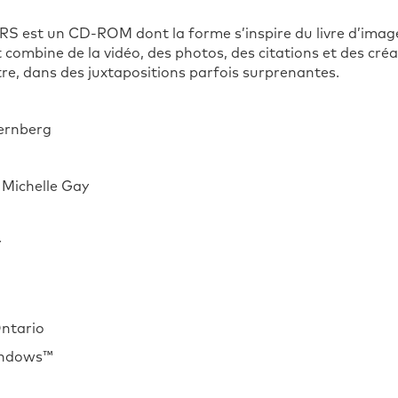
st un CD-ROM dont la forme s’inspire du livre d’images
 combine de la vidéo, des photos, des citations et des créati
ettre, dans des juxtapositions parfois surprenantes.
ternberg
: Michelle Gay
y
Ontario
indows™