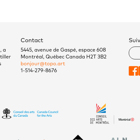
Contact
Sui
, a
5445, avenue de Gaspé, espace 608
iller
Montréal, Québec Canada H2T 3B2
s
bonjour@topo.art
1-514-279-8676