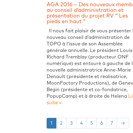
AGA 2016 – Des nouveaux memb
au conseil d’administration et
présentation du projet RV “ Les
pieds en haut ”
Il nous fait plaisir de vous présenter 
nouveau conseil d’administration de
TOPO à l’issue de son Assemblée
générale annuelle. Le président Louis
Richard Tremblay (producteur ONF
numérique) est entouré à gauche de 
nouvelle administratrice Anne-Marie
Denault (présidente et réalisatrice,
MoonFactory Productions), de Genev
Bégin (présidente et co-fondatrice,
PopupCamp) et à droite de Helena
Li
suite »
1
2
3
4
5
6
7
→