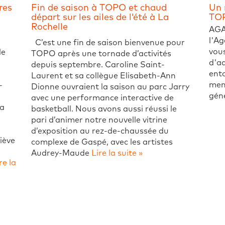
res
Fin de saison à TOPO et chaud
Un 
départ sur les ailes de l’été à La
TO
Rochelle
AGA
l'Ag
C’est une fin de saison bienvenue pour
vous
le
TOPO après une tornade d’activités
d'a
depuis septembre. Caroline Saint-
ento
Laurent et sa collègue Elisabeth-Ann
mem
-
Dionne ouvraient la saison au parc Jarry
géné
avec une performance interactive de
la
basketball. Nous avons aussi réussi le
pari d’animer notre nouvelle vitrine
d’exposition au rez-de-chaussée du
iève
complexe de Gaspé, avec les artistes
Audrey-Maude
Lire la suite »
re la