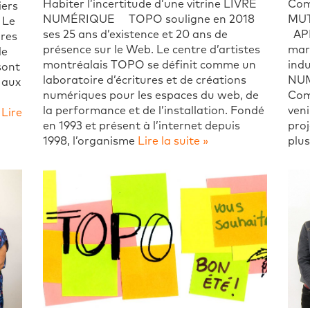
Habiter l’incertitude d’une vitrine LIVRE
Com
iers
NUMÉRIQUE TOPO souligne en 2018
MUT
 Le
ses 25 ans d’existence et 20 ans de
APP
ires
présence sur le Web. Le centre d’artistes
mars
le
montréalais TOPO se définit comme un
indu
sont
laboratoire d’écritures et de créations
NUM
 aux
numériques pour les espaces du web, de
Comp
la performance et de l’installation. Fondé
veni
e
Lire
en 1993 et présent à l’internet depuis
proj
1998, l’organisme
Lire la suite »
plus