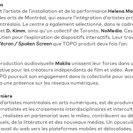
ns
l’artiste de l’installation et de la performance
Helena Mar
rts de Montréal, qui assure l’intégration d’artistes prof
ontréalais. Le centre a également sélectionné, dans le cadr
et
D. Kimm
, ainsi qu’un collectif de Toronto,
NoMedia
. Ces
ien pour l’exploration de dispositifs interactifs. Leur trav
l’écran / Spoken Screen
que TOPO produit deux fois l’an.
roduction audiovisuelle
Makila
unissent leur forces dans 
tive pour les créateurs indépendants de film et vidéo. Avec
OPO poursuit son engagement dans la collectivité pour ac
ia une présence sur les réseaux numériques.
rnière
artistes montréalais en arts numériques, est de produire,
rativités et les croisements interdisciplinaires et intercult
n, réalisées en partenariat avec le milieu, contribuent a
isuels, de la littérature et des nouveaux médias. Un opusc
ravail du web vers les plateformes mobiles et délocalisées.