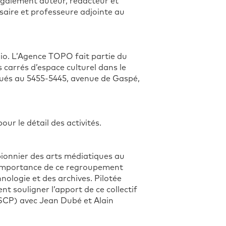
également auteur, rédacteur et
ssaire et professeure adjointe au
io. L’Agence TOPO fait partie du
 carrés d’espace culturel dans le
itués au 5455-5445, avenue de Gaspé,
ur le détail des activités.
pionnier des arts médiatiques au
’importance de ce regroupement
nologie et des archives. Pilotée
ient souligner l’apport de ce collectif
(SCP) avec Jean Dubé et Alain