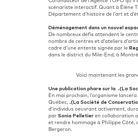
Cofondateur de l’Agence TOPO qu’il a
scénariste interactif. Quant à Élène 
Département d’histoire de l’art et d’
Déménagement dans un nouvel espa
De nombreux défis attendent le centr
nombre de centres et d’ateliers d’art
cadre d’une entente signée par le
Reg
dans le district du Mile-End, à Montré
Voici maintenant les grand
Une publication phare sur la .(La So
En mai prochain, l’organisme lancera 
Québec,
.(La Société de Conservatio
d’individus oeuvrant activement, duran
par
Sonia Pelletier
en collaboration 
et rendre hommage à Philippe Côté, d
Bergeron.