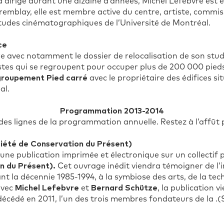
 dirigé durant une dizaine d’années, Michel Lefebvre est 
Tremblay, elle est membre active du centre, artiste, commi
études cinématographiques de l’Université de Montréal.
ce
e avec notamment le dossier de relocalisation de son stud
istes qui se regroupent pour occuper plus de 200 000 pieds
roupement Pied carré
avec le propriétaire des édifices s
al.
Programmation 2013-2014
es lignes de la programmation annuelle. Restez à l’affût po
ciété de Conservation du Présent)
une publication imprimée et électronique sur un collectif 
n du Présent).
Cet ouvrage inédit viendra témoigner de l
t la décennie 1985-1994, à la symbiose des arts, de la tech
avec
Michel Lefebvre
et
Bernard Schütze
, la publication v
écédé en 2011, l’un des trois membres fondateurs de la .