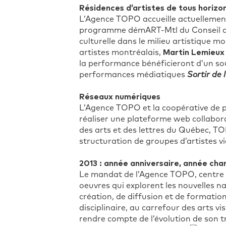
Résidences d’artistes de tous horizo
L’Agence TOPO accueille actuellement 
programme démART-Mtl du Conseil des a
culturelle dans le milieu artistique m
artistes montréalais,
Martin Lemieux
la performance bénéficieront d’un sout
performances médiatiques
Sortir de 
Réseaux numériques
L’Agence TOPO et la coopérative de p
réaliser une plateforme web collabora
des arts et des lettres du Québec, T
structuration de groupes d’artistes v
2013 : année anniversaire, année cha
Le mandat de l’Agence TOPO, centre d’
oeuvres qui explorent les nouvelles nar
création, de diffusion et de formatio
disciplinaire, au carrefour des arts v
rendre compte de l’évolution de son t