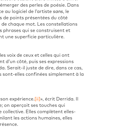
 émerger des perles de poésie. Dans
 au logiciel de l’artiste
sans
, le
ns de points présentées du côté
 de chaque mot. Les constellations
es phrases qui se construisent et
t une superficie particulière.
es voix de ceux et celles qui ont
nt d’un côté, puis ses expressions
a. Serait-il juste de dire, dans ce cas,
es sont-elles confinées simplement à la
 son expérience.
[ii]
», écrit Derrida. Il
; on aperçoit ses touches qui
ollective. Elles complètent elles-
ilant les actions humaines, elles
présence.