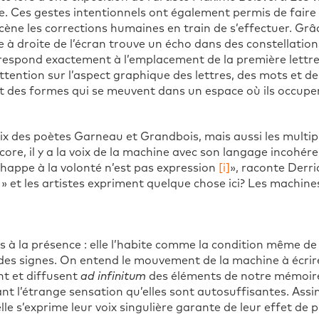
e. Ces gestes intentionnels ont également permis de faire
ène les corrections humaines en train de s’effectuer. Grâce
e à droite de l’écran trouve un écho dans des constellatio
rrespond exactement à l’emplacement de la première lettre
attention sur l’aspect graphique des lettres, des mots et d
nt des formes qui se meuvent dans un espace où ils occupen
voix des poètes Garneau et Grandbois, mais aussi les multipl
core, il y a la voix de la machine avec son langage incohére
échappe à la volonté n’est pas expression
[i]
», raconte Derrid
s » et les artistes expriment quelque chose ici? Les machin
as à la présence : elle l’habite comme la condition même de
des signes. On entend le mouvement de la machine à écrire
nt et diffusent
ad infinitum
des éléments de notre mémoire c
nt l’étrange sensation qu’elles sont autosuffisantes. Assim
 s’exprime leur voix singulière garante de leur effet de 