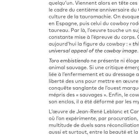
quelqu’un. Viennent alors en tête ces
le cadre du centième anniversaire du 
culture de la tauromachie. On évoque
en Espagne, puis celui du cowboy rodé
taureau. Par là, l’oeuvre touche un suj
constante mise à l’épreuve du corps. C
aujourd’hui la figure du cowboy : «
th
universal appeal of the cowboy image
Toro embistiendo
ne présente ni éloge
animal sauvage. Si une critique émerge
liée à l’enfermement et au dressage a
liberté des uns pour mettre en œuvre
conquête sanglante de l’ouest marquée
mépris des « sauvages ». Enfin, le co
son enclos, il a été déformé par les m
L’œuvre de Jean-René Leblanc et Carl S
où l’on expérimente, par procuration, 
multitude de duels sans réconciliation
aussi et surtout, entre la beauté et la