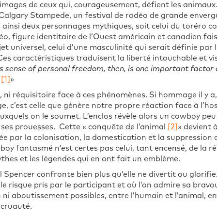
 images de ceux qui, courageusement, défient les animaux.
Calgary Stampede, un festival de rodéo de grande envergure,
 ainsi deux personnages mythiques, soit celui du toréro c
o, figure identitaire de l’Ouest américain et canadien fai
et universel, celui d’une masculinité qui serait définie par l
es caractéristiques traduisent la liberté intouchable et v
is sense of personal freedom, then, is one important factor
.
[1]
»
, ni réquisitoire face à ces phénomènes. Si hommage il y a,
, c’est celle que génère notre propre réaction face à l’hos
uxquels on le soumet. L’enclos révèle alors un cowboy peu
 ses prouesses. Cette « conquête de l’animal
[2]
» devient 
 par la colonisation, la domestication et la suppression d
wboy fantasmé n’est certes pas celui, tant encensé, de la 
ythes et les légendes qui en ont fait un emblème.
pencer confronte bien plus qu’elle ne divertit ou glorifie.
le risque pris par le participant et où l’on admire sa bravo
 ni aboutissement possibles, entre l’humain et l’animal, ent
 cruauté.