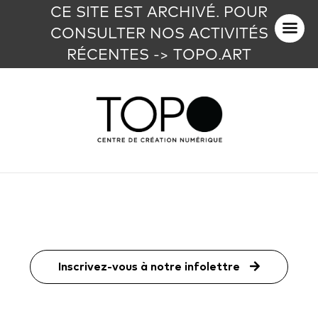
CE SITE EST ARCHIVÉ. POUR
CONSULTER NOS ACTIVITÉS
RÉCENTES -> TOPO.ART
Art, numérique et mieux-
Écosystème Alpha
FRONTIÈRE | Réflexion
Brume
artistique et théorique
être
Inscrivez-vous à notre infolettre