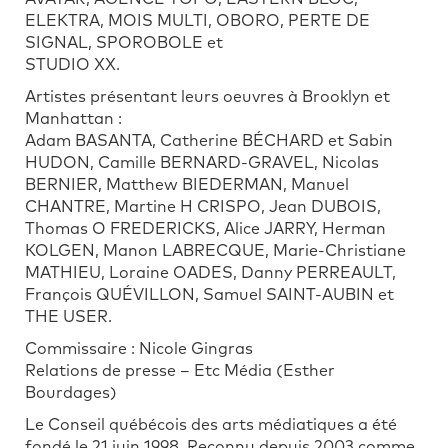
ELEKTRA, MOIS MULTI, OBORO, PERTE DE
SIGNAL, SPOROBOLE et
STUDIO XX.
Artistes présentant leurs oeuvres à Brooklyn et
Manhattan :
Adam BASANTA, Catherine BÉCHARD et Sabin
HUDON, Camille BERNARD-GRAVEL, Nicolas
BERNIER, Matthew BIEDERMAN, Manuel
CHANTRE, Martine H CRISPO, Jean DUBOIS,
Thomas O FREDERICKS, Alice JARRY, Herman
KOLGEN, Manon LABRECQUE, Marie-Christiane
MATHIEU, Loraine OADES, Danny PERREAULT,
François QUÉVILLON, Samuel SAINT-AUBIN et
THE USER.
Commissaire : Nicole Gingras
Relations de presse – Etc Média (Esther
Bourdages)
Le Conseil québécois des arts médiatiques a été
fondé le 21 juin 1998. Reconnu depuis 2003 comme