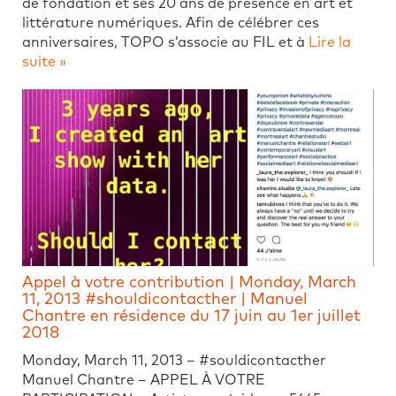
de fondation et ses 20 ans de présence en art et
littérature numériques. Afin de célébrer ces
anniversaires, TOPO s’associe au FIL et à
Lire la
suite »
Appel à votre contribution | Monday, March
11, 2013 #shouldicontacther | Manuel
Chantre en résidence du 17 juin au 1er juillet
2018
Monday, March 11, 2013 – #souldicontacther
Manuel Chantre – APPEL À VOTRE