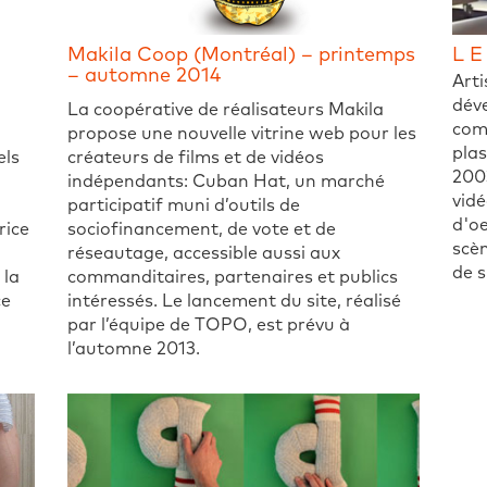
Makila Coop (Montréal) – printemps
L E
– automne 2014
Arti
dév
La coopérative de réalisateurs Makila
comb
propose une nouvelle vitrine web pour les
plas
els
créateurs de films et de vidéos
2003
indépendants: Cuban Hat, un marché
vidé
participatif muni d’outils de
d'oe
rice
sociofinancement, de vote et de
scèn
réseautage, accessible aussi aux
de s
 la
commanditaires, partenaires et publics
ce
intéressés. Le lancement du site, réalisé
par l’équipe de TOPO, est prévu à
l’automne 2013.