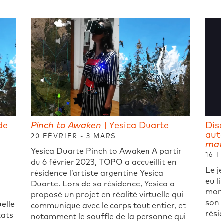
de
Pinch to Awaken
| Yesica Duarte
Dis
aut
20 FÉVRIER - 3 MARS
mat
Yesica Duarte Pinch to Awaken À partir
16 
du 6 février 2023, TOPO a accueillit en
Le j
résidence l’artiste argentine Yesica
eu l
Duarte. Lors de sa résidence, Yesica a
mom
proposé un projet en réalité virtuelle qui
son 
elle
communique avec le corps tout entier, et
rési
tats
notamment le souffle de la personne qui