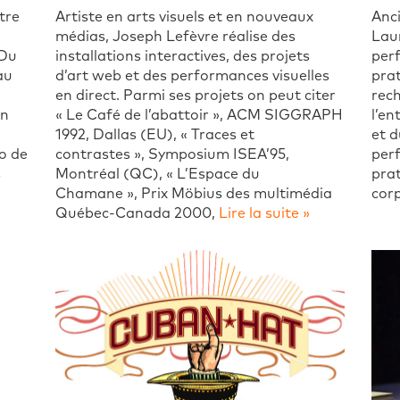
ntre
Artiste en arts visuels et en nouveaux
Anc
médias, Joseph Lefèvre réalise des
Laur
 Du
installations interactives, des projets
per
au
d’art web et des performances visuelles
prat
en direct. Parmi ses projets on peut citer
rech
En
« Le Café de l’abattoir », ACM SIGGRAPH
l’en
1992, Dallas (EU), « Traces et
et d
io de
contrastes », Symposium ISEA’95,
perf
s
Montréal (QC), « L’Espace du
prat
Chamane », Prix Möbius des multimédia
cor
Québec-Canada 2000,
Lire la suite »