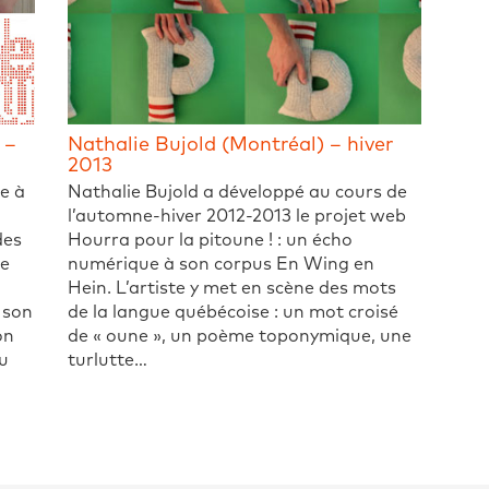
 –
Nathalie Bujold (Montréal) – hiver
2013
e à
Nathalie Bujold a développé au cours de
l’automne-hiver 2012-2013 le projet web
des
Hourra pour la pitoune ! : un écho
le
numérique à son corpus En Wing en
Hein. L’artiste y met en scène des mots
e son
de la langue québécoise : un mot croisé
on
de « oune », un poème toponymique, une
u
turlutte…