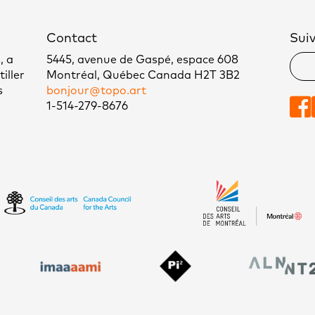
Contact
Sui
, a
5445, avenue de Gaspé, espace 608
iller
Montréal, Québec Canada H2T 3B2
s
bonjour@topo.art
1-514-279-8676