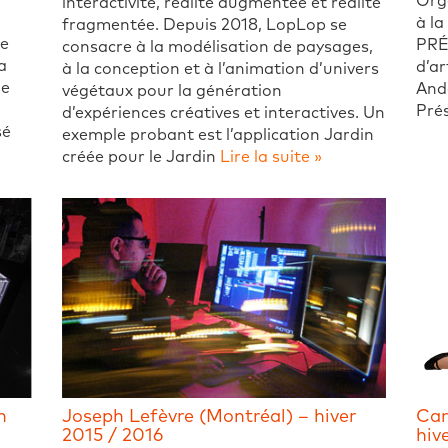
Orga
interactivité, réalité augmentée et réalité
à l
fragmentée. Depuis 2018, LopLop se
de
PRÉ
consacre à la modélisation de paysages,
a
d’ar
à la conception et à l’animation d’univers
de
And
végétaux pour la génération
Pré
d’expériences créatives et interactives. Un
sé
exemple probant est l’application Jardin
créée pour le Jardin
Lire la suite »
n
Joseph Lefèvre (Montréal) – hiver
Car
2015 / 2016
hiv