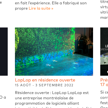
titr
e
en fait l’expérience. Elle a fabriqué son
virt
propre
Lire la suite »
vitr
mars
LopLop en résidence ouverte
Pré
17 
15 AOÛT - 3 SEPTEMBRE 2022
Si c
Résidence ouverte : LopLop LopLop est
PO a
cor
une entreprise montréalaise de
fest
programmation de logiciels alliant