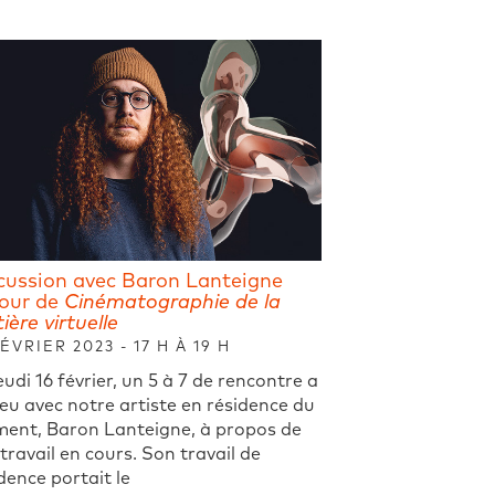
cussion avec Baron Lanteigne
our de
Cinématographie de la
ière virtuelle
FÉVRIER 2023 - 17 H À 19 H
eudi 16 février, un 5 à 7 de rencontre a
ieu avec notre artiste en résidence du
ent, Baron Lanteigne, à propos de
travail en cours. Son travail de
dence portait le