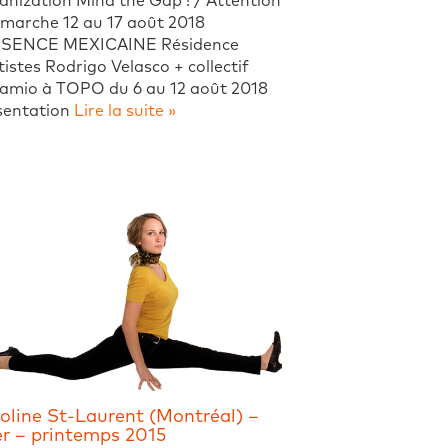
nization Mind the Gap ! / Attention
a marche 12 au 17 août 2018
SENCE MEXICAINE Résidence
tistes Rodrigo Velasco + collectif
amio à TOPO du 6 au 12 août 2018
sentation
Lire la suite »
oline St-Laurent (Montréal) –
er – printemps 2015