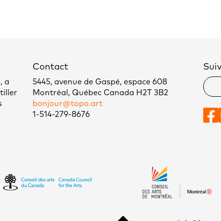
Contact
Sui
, a
5445, avenue de Gaspé, espace 608
iller
Montréal, Québec Canada H2T 3B2
s
bonjour@topo.art
1-514-279-8676