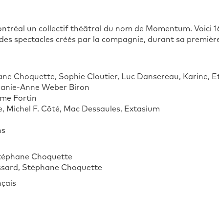
 Montréal un collectif théâtral du nom de Momentum. Voici 
es spectacles créés par la compagnie, durant sa premièr
phane Choquette, Sophie Cloutier, Luc Dansereau, Karine, Et
hanie-Anne Weber Biron
ume Fortin
, Michel F. Côté, Mac Dessaules, Extasium
ns
 Stéphane Choquette
essard, Stéphane Choquette
nçais