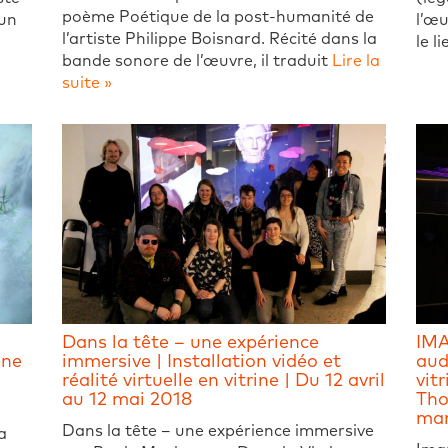
poème Poétique de la post-humanité de
 un
l’œu
l’artiste Philippe Boisnard. Récité dans la
le l
bande sonore de l’œuvre, il traduit
Lire la
suite »
Dans la tête – une expérience
IMA
ène
immersive | Installation vidéo et
aud
réalité virtuelle en vitrine | Du 12 avril
vit
au 12 mai 2018
Tho
mar
Dans la tête – une expérience immersive
a