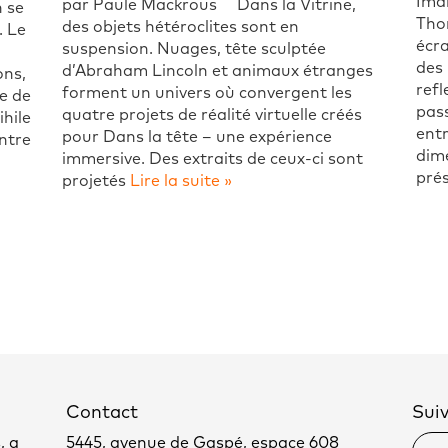
Ima
par Paule Mackrous Dans la Vitrine,
n se
Tho
des objets hétéroclites sont en
. Le
écra
suspension. Nuages, tête sculptée
des 
d’Abraham Lincoln et animaux étranges
ns,
refl
forment un univers où convergent les
e de
pas
quatre projets de réalité virtuelle créés
ihile
entr
pour Dans la tête – une expérience
ntre
dime
immersive. Des extraits de ceux-ci sont
pré
projetés
Lire la suite »
Contact
Sui
, a
5445, avenue de Gaspé, espace 608