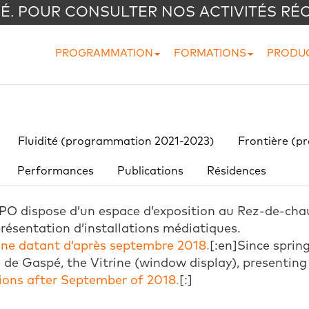
VÉ. POUR CONSULTER NOS ACTIVITÉS RÉ
PROGRAMMATION
FORMATIONS
PRODU
Fluidité (programmation 2021-2023)
Frontière (p
Performances
Publications
Résidences
OPO dispose d’un espace d’exposition au Rez-de-cha
présentation d’installations médiatiques.
rine datant d’après septembre 2018.
[:en]Since sprin
 de Gaspé, the Vitrine (window display), presenting
ions after September of 2018.
[:]