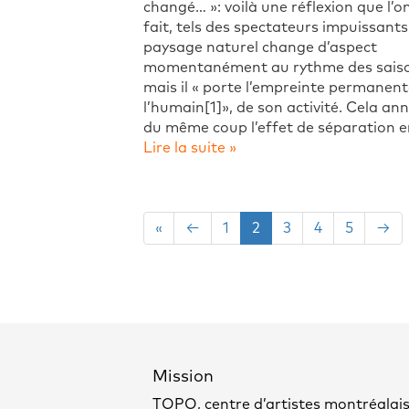
changé… »: voilà une réflexion que l’o
fait, tels des spectateurs impuissants
paysage naturel change d’aspect
momentanément au rythme des saiso
mais il « porte l’empreinte permanent
l’humain[1]», de son activité. Cela ann
du même coup l’effet de séparation e
Lire la suite »
«
←
1
2
3
4
5
→
Mission
TOPO, centre d’artistes montréalais