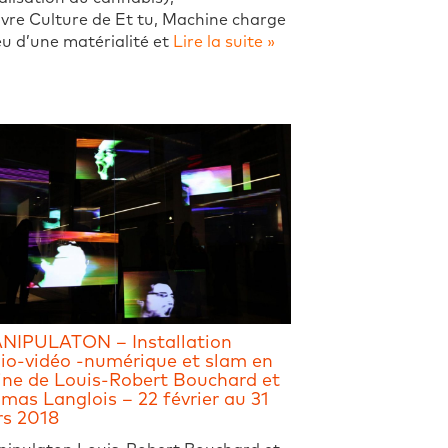
vre Culture de Et tu, Machine charge
ieu d’une matérialité et
Lire la suite »
NIPULATON – Installation
io-vidéo -numérique et slam en
rine de Louis-Robert Bouchard et
mas Langlois – 22 février au 31
s 2018