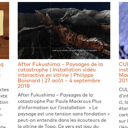
nq
After Fukushima – Paysages de la
CUL
-
catastrophe | Installation vidéo
inst
e
interactive en vitrine | Philippe
Mac
Boisnard | 27 août – 4 septembre
201
2018
actes
CUL
After Fukushima – Paysages de la
exte
d’in
catastrophe Par Paule Mackrous Plus
tion
ci, 
d’information sur l’installation « Le
n
éton
paysage est une tension sans fondation »
z-
cart
peut-on entendre dans les écouteurs de
sur 
la vitrine de Topo. Ce vers est issu du
ste
(lég