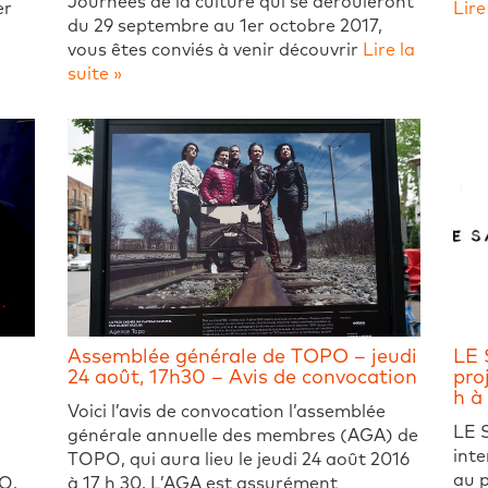
Journées de la culture qui se dérouleront
er
Lire
du 29 septembre au 1er octobre 2017,
vous êtes conviés à venir découvrir
Lire la
suite »
Assemblée générale de TOPO – jeudi
LE 
24 août, 17h30 – Avis de convocation
proj
h à
Voici l’avis de convocation l’assemblée
LE S
générale annuelle des membres (AGA) de
inte
TOPO, qui aura lieu le jeudi 24 août 2016
au 
O,
à 17 h 30. L’AGA est assurément