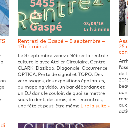
TS
Rentrez! de Gaspé – 8 septembre –
Ass
17h à minuit
25 
con
O
Le 8 septembre venez célébrer la rentrée
Arr
ro
culturelle avec Atelier Circulaire, Centre
l’a
CLARK, Dazibao, Diagonale, Occurrence,
de T
OPTICA, Perte de signal et TOPO. Des
2016
ion
vernissages, des expositions épatantes,
bea
ge
du mapping vidéo, un bar débordant et
admi
un DJ dans le couloir, de quoi se mettre
renc
e
sous la dent, des amis, des rencontres,
aux 
une fête et peut-être même
Lire la suite »
acti
di