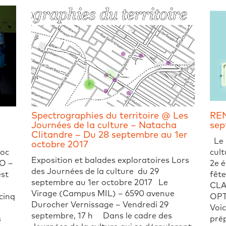
Spectrographies du territoire @ Les
REN
Journées de la culture – Natacha
sep
Clitandre – Du 28 septembre au 1er
Le p
octobre 2017
Doc
cult
Exposition et balades exploratoires Lors
PO –
2e é
des Journées de la culture du 29
est
fête
septembre au 1er octobre 2017 Le
CLA
Virage (Campus MIL) – 6590 avenue
 cinq
OPT
Durocher Vernissage – Vendredi 29
Voic
septembre, 17 h Dans le cadre des
s
prép