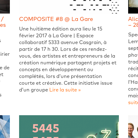
 /
COMPOSITE #8 @ La Gare
Ali
mes
– 2
Une huitième édition aura lieu le 15
Spe
février 2017 à La Gare | Espace
s
Leme
collaboratif 5333 avenue Casgrain, à
sept
partir de 17 h 30. Lors de ces rendez-
irier
phot
vous, des artistes et entrepreneurs de la
trad
création numérique partagent projets et
te de
réci
concepts en développement ou
et
cond
complétés, lors d’une présentation
u
l’Ha
courte et créative. Cette initiative issue
conv
d’un groupe
Lire la suite »
s
mais
suit