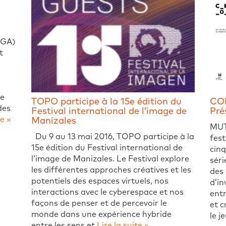
AGA)
t
te
TOPO participe à la 15e édition du
COM
des
Festival international de l’image de
Pré
te »
Manizales
MUT
Du 9 au 13 mai 2016, TOPO participe à la
fest
15e édition du Festival international de
cin
l’image de Manizales. Le Festival explore
séri
les différentes approches créatives et les
des 
potentiels des espaces virtuels, nos
d’in
interactions avec le cyberespace et nos
entr
façons de penser et de percevoir le
et 
monde dans une expérience hybride
le j
entre les sens et
Lire la suite »