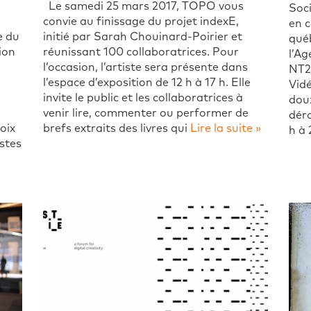
Le samedi 25 mars 2017, TOPO vous
Soci
convie au finissage du projet indexE,
en c
e du
initié par Sarah Chouinard-Poirier et
qué
ion
réunissant 100 collaboratrices. Pour
l’Ag
l’occasion, l’artiste sera présente dans
NT2
l’espace d’exposition de 12 h à 17 h. Elle
Vidé
invite le public et les collaboratrices à
douz
venir lire, commenter ou performer de
déro
voix
brefs extraits des livres qui
Lire la suite »
h à
istes