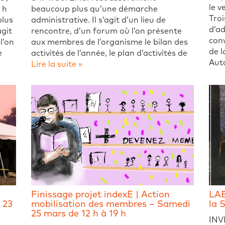
le v
 h
beaucoup plus qu’une démarche
Troi
plus
administrative. Il s’agit d’un lieu de
d’a
agit
rencontre, d’un forum où l’on présente
conv
l’on
aux membres de l’organisme le bilan des
de l
e
activités de l’année, le plan d’activités de
Aut
Lire la suite »
Finissage projet indexE | Action
LAB
 23
mobilisation des membres – Samedi
la 
25 mars de 12 h à 19 h
INV