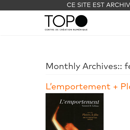
CE SITE EST ARCHI
Monthly Archives::
f
L’emportement + Plai