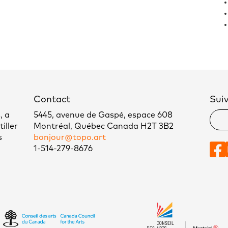
Contact
Sui
, a
5445, avenue de Gaspé, espace 608
iller
Montréal, Québec Canada H2T 3B2
s
bonjour@topo.art
1-514-279-8676