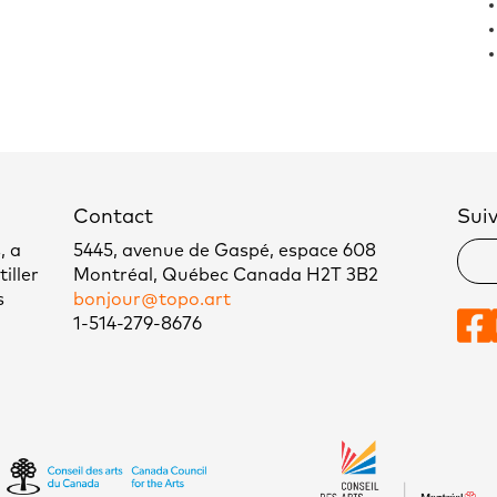
Contact
Sui
, a
5445, avenue de Gaspé, espace 608
iller
Montréal, Québec Canada H2T 3B2
s
bonjour@topo.art
1-514-279-8676