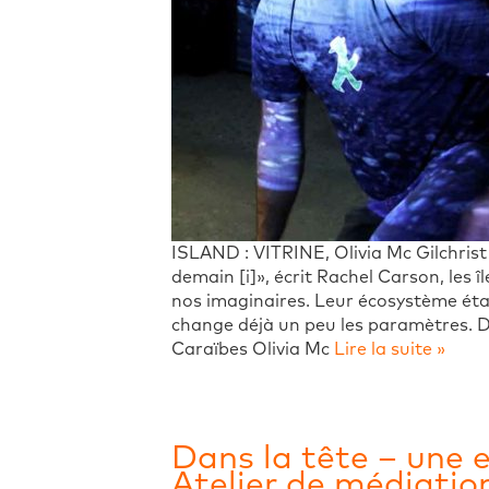
ISLAND : VITRINE, Olivia Mc Gilchris
demain [i]», écrit Rachel Carson, les îl
nos imaginaires. Leur écosystème étant
change déjà un peu les paramètres. Dan
Caraïbes Olivia Mc
Lire la suite »
Dans la tête – une 
Atelier de médiation