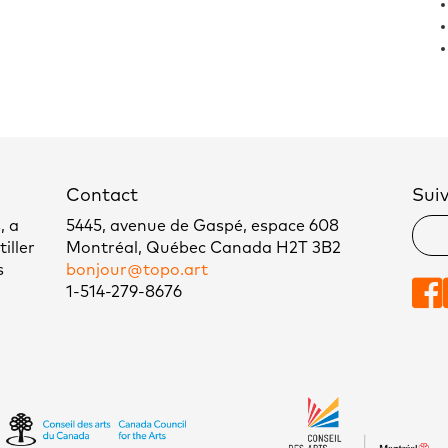
Contact
Sui
, a
5445, avenue de Gaspé, espace 608
iller
Montréal, Québec Canada H2T 3B2
s
bonjour@topo.art
1-514-279-8676