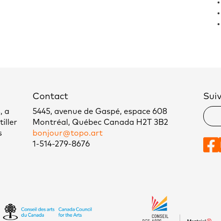
Contact
Sui
, a
5445, avenue de Gaspé, espace 608
iller
Montréal, Québec Canada H2T 3B2
s
bonjour@topo.art
1-514-279-8676