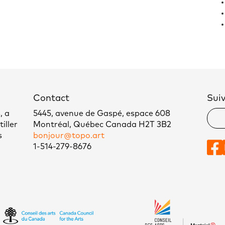
Contact
Sui
, a
5445, avenue de Gaspé, espace 608
iller
Montréal, Québec Canada H2T 3B2
s
bonjour@topo.art
1-514-279-8676