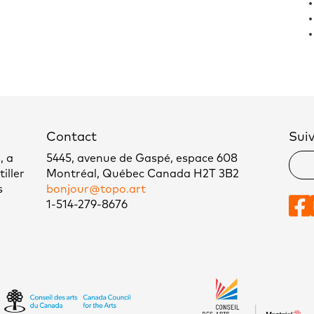
Contact
Sui
, a
5445, avenue de Gaspé, espace 608
iller
Montréal, Québec Canada H2T 3B2
s
bonjour@topo.art
1-514-279-8676