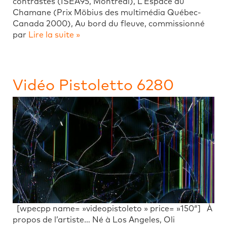
contrastes (ISEA95, Montréal), L’Espace du
Chamane (Prix Möbius des multimédia Québec-
Canada 2000), Au bord du fleuve, commissionné
par
Lire la suite »
Vidéo Pistoletto 6280
[wpecpp name= »videopistoleto » price= »150″] À
propos de l’artiste… Né à Los Angeles, Oli